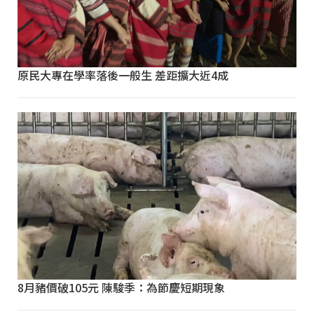
原民大專在學率落後一般生 差距擴大近4成
8月豬價破105元 陳駿季：為節慶短期現象