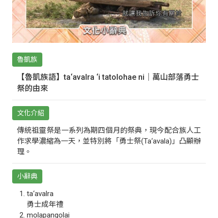
魯凱族
【魯凱族語】ta‘avalra ‘i tatolohae ni｜萬山部落勇士
祭的由來
文化介紹
傳統祖靈祭是一系列為期四個月的祭典，現今配合族人工
作求學濃縮為一天，並特別將「勇士祭(Ta‘avala)」凸顯辦
理。
小辭典
ta‘avalra
勇士成年禮
molapangolai