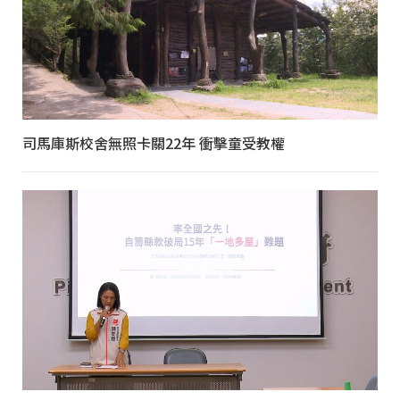
司馬庫斯校舍無照卡關22年 衝擊童受教權