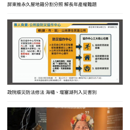
屏東推永久屋地籍分割分照 解長年產權難題
政院版災防法修法 海嘯、堰塞湖列入災害別