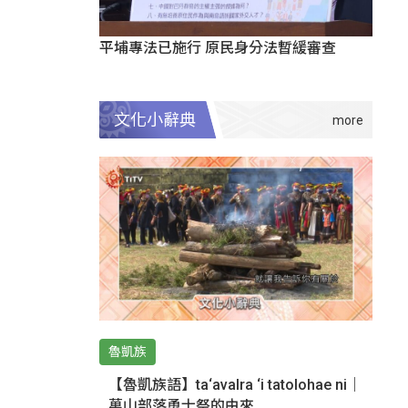
平埔專法已施行 原民身分法暫緩審查
文化小辭典
魯凱族
【魯凱族語】ta‘avalra ‘i tatolohae ni｜
萬山部落勇士祭的由來