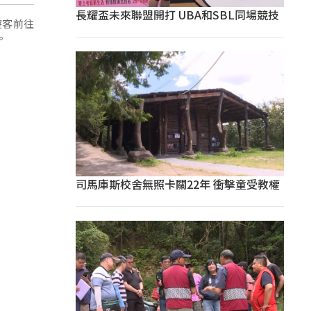
長耀盃未來聯盟開打 UBA和SBL同場競技
遊客前往
。
司馬庫斯校舍無照卡關22年 衝擊童受教權