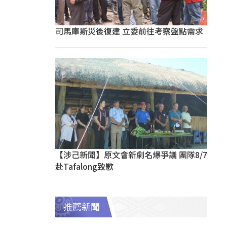
司馬庫斯災後復建 立委前往考察盤點需求
【涉己新聞】原文會新劇名爆爭議 團隊8/7
赴Tafalong致歉
推薦新聞