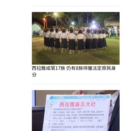
西拉雅成第17族 仍有8族待獲法定原民身
分