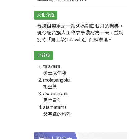
文化介紹
傳統祖靈祭是一系列為期四個月的祭典，
現今配合族人工作求學濃縮為一天，並特
別將「勇士祭(Ta‘avala)」凸顯辦理。
小辭典
ta‘avalra
勇士成年禮
molapangolai
祖靈祭
asavasavahe
男性青年
atamatama
父字輩的稱呼
歷史上的今天