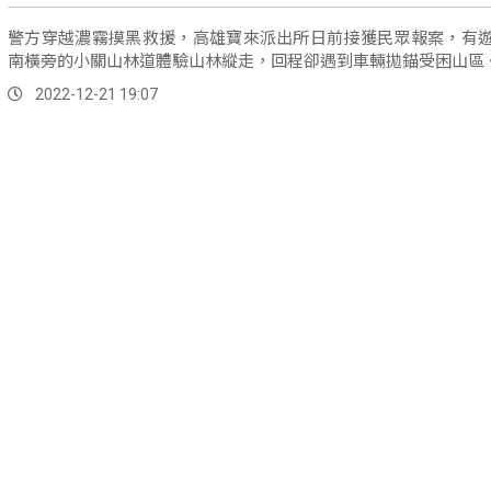
警方穿越濃霧摸黑救援，高雄寶來派出所日前接獲民眾報案，有
南橫旁的小關山林道體驗山林縱走，回程卻遇到車輛拋錨受困山區
2022-12-21 19:07