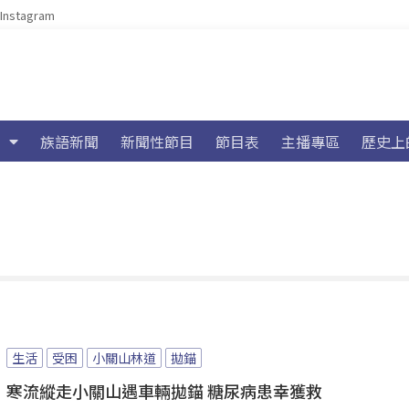
Instagram
族語新聞
新聞性節目
節目表
主播專區
歷史上
生活
受困
小關山林道
拋錨
寒流縱走小關山遇車輛拋錨 糖尿病患幸獲救