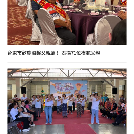
台東市歡慶溫馨父親節！ 表揚71位模範父親