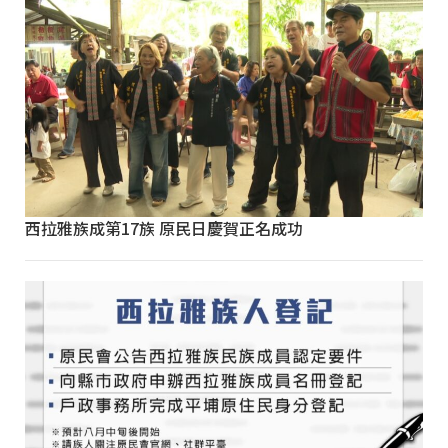
西拉雅族成第17族 原民日慶賀正名成功