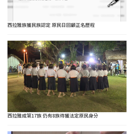
西拉雅族獲民族認定 原民日回顧正名歷程
西拉雅成第17族 仍有8族待獲法定原民身分