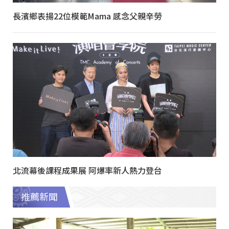
長濱鄉表揚22位模範Mama 感念父親辛勞
北流幕後課程成果展 阿爆率新人熱力登台
推薦新聞