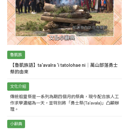
魯凱族
【魯凱族語】ta‘avalra ‘i tatolohae ni｜萬山部落勇士
祭的由來
文化介紹
傳統祖靈祭是一系列為期四個月的祭典，現今配合族人工
作求學濃縮為一天，並特別將「勇士祭(Ta‘avala)」凸顯辦
理。
小辭典