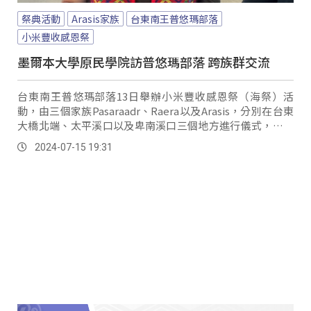
祭典活動
Arasis家族
台東南王普悠瑪部落
小米豐收感恩祭
墨爾本大學原民學院訪普悠瑪部落 跨族群交流
台東南王普悠瑪部落13日舉辦小米豐收感恩祭（海祭）活
動，由三個家族Pasaraadr、Raera以及Arasis，分別在台東
大橋北端、太平溪口以及卑南溪口三個地方進行儀式，其中
Arasis家族成員一早也聚集在卑南溪口，族人也依序將煮熟
2024-07-15 19:31
的小米飯以及糯米酒，朝向綠島方向灑三次，象徵對先人的
感謝，也向海裡的大魚神獸履行千百年來曾許下的承諾。