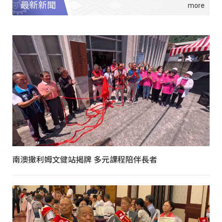
最新新聞
南澳撒利姆文健站揭牌 多元課程陪伴長者