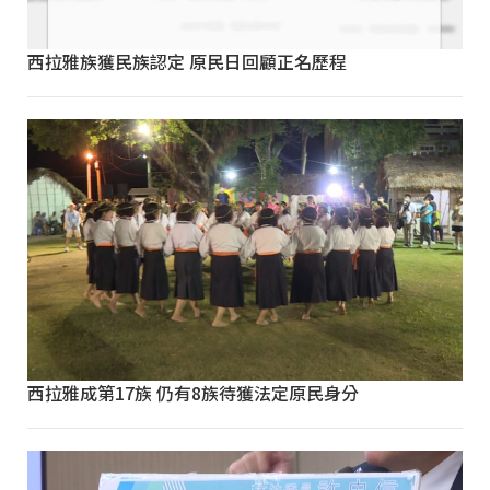
西拉雅族獲民族認定 原民日回顧正名歷程
西拉雅成第17族 仍有8族待獲法定原民身分