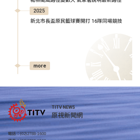
楊柳颱風路徑變數大 氣象署說明最新路徑
2025
新北市長盃原民籃球賽開打 16隊同場競技
more
TITV NEWS
原視新聞網
電話：(02)2788-1600