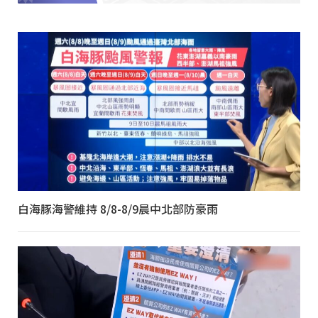
白海豚海警維持 8/8-8/9晨中北部防豪雨