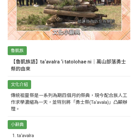
魯凱族
【魯凱族語】ta‘avalra ‘i tatolohae ni｜萬山部落勇士
祭的由來
文化介紹
傳統祖靈祭是一系列為期四個月的祭典，現今配合族人工
作求學濃縮為一天，並特別將「勇士祭(Ta‘avala)」凸顯辦
理。
小辭典
ta‘avalra