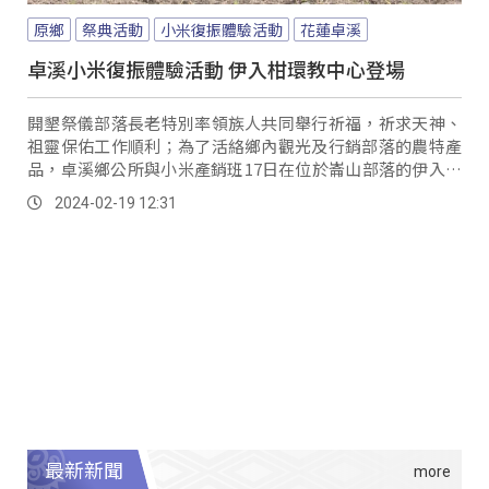
原鄉
祭典活動
小米復振體驗活動
花蓮卓溪
卓溪小米復振體驗活動 伊入柑環教中心登場
開墾祭儀部落長老特別率領族人共同舉行祈福，祈求天神、
祖靈保佑工作順利；為了活絡鄉內觀光及行銷部落的農特產
品，卓溪鄉公所與小米產銷班17日在位於崙山部落的伊入柑
IZUKAN布農部落環境教育中心，舉行「歲時祭儀暨觀光行
2024-02-19 12:31
銷–伊入柑IZUKAN小米園區復振體驗」活動。
最新新聞