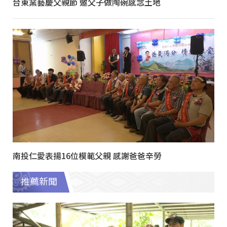
台東窯藝慶父親節 邀父子做陶碗感念土地
南投仁愛表揚16位模範父親 感謝爸爸辛勞
推薦新聞