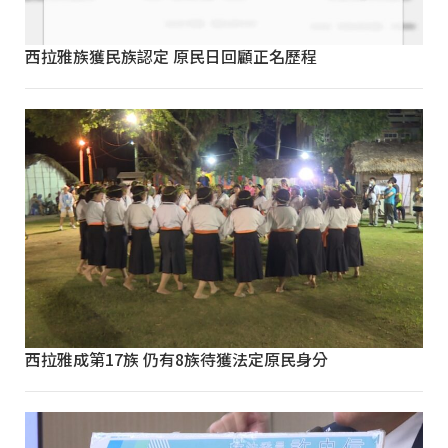
西拉雅族獲民族認定 原民日回顧正名歷程
西拉雅成第17族 仍有8族待獲法定原民身分