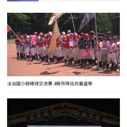
法治國小辦棒球交流賽 4縣市隊伍共襄盛舉