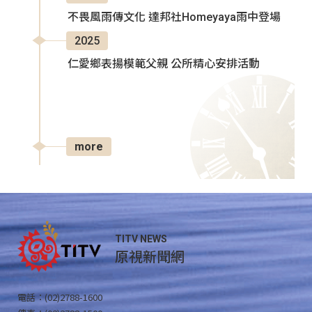
不畏風雨傳文化 達邦社Homeyaya雨中登場
2025
仁愛鄉表揚模範父親 公所精心安排活動
more
TITV NEWS
原視新聞網
電話：(02)2788-1600