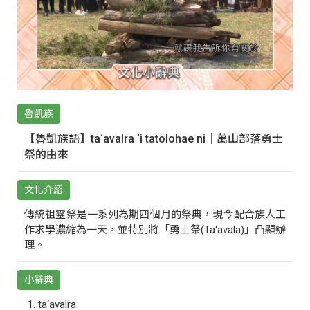
魯凱族
【魯凱族語】ta‘avalra ‘i tatolohae ni｜萬山部落勇士
祭的由來
文化介紹
傳統祖靈祭是一系列為期四個月的祭典，現今配合族人工
作求學濃縮為一天，並特別將「勇士祭(Ta‘avala)」凸顯辦
理。
小辭典
ta‘avalra