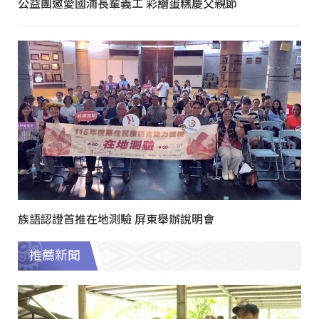
公益團邀愛國浦長輩義工 彩繪蛋糕慶父親節
族語認證首推在地測驗 屏東舉辦說明會
推薦新聞