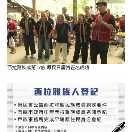
西拉雅族成第17族 原民日慶賀正名成功