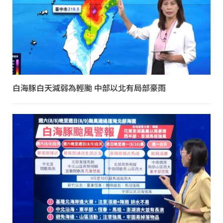
白海豚白天減弱為輕颱 中部以北有局部豪雨