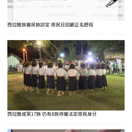
西拉雅族獲民族認定 原民日回顧正名歷程
西拉雅成第17族 仍有8族待獲法定原民身分