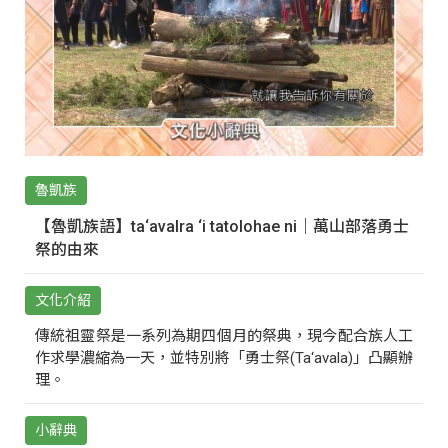
魯凱族
【魯凱族語】ta‘avalra ‘i tatolohae ni｜萬山部落勇士
祭的由來
文化介紹
傳統祖靈祭是一系列為期四個月的祭典，現今配合族人工
作求學濃縮為一天，並特別將「勇士祭(Ta‘avala)」凸顯辦
理。
小辭典