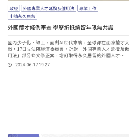
政經
外國專業人才延攬及僱用法
專業工作
申請永久居留
外國攬才條例審查 學歷折抵續留年限無共識
國內少子化、缺工，面對AI世代來襲，全球都在面臨搶才大
戰，17日立法院經濟委員會，針對「外國專業人才延攬及僱
用法」部分條文修正案，增訂取得永久居留的外國人才滿足
一定條件，可適用我國身心障礙及長照的部分服務，而值得
2024-06-17 19:27
注意的是，針對外國人才在台就業，申請永久居留時，可將
在台求學時段，納入折抵續留時間的相關條文，在野立委質
疑「專業工作」定義太廣，恐怕排擠國內就業。