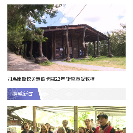
司馬庫斯校舍無照卡關22年 衝擊童受教權
推薦新聞