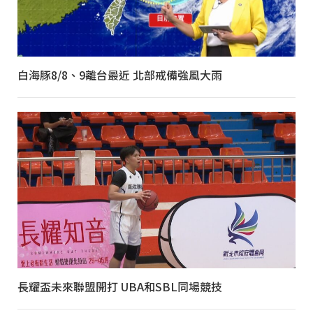
白海豚8/8、9離台最近 北部戒備強風大雨
長耀盃未來聯盟開打 UBA和SBL同場競技