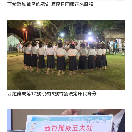
西拉雅族獲民族認定 原民日回顧正名歷程
西拉雅成第17族 仍有8族待獲法定原民身分