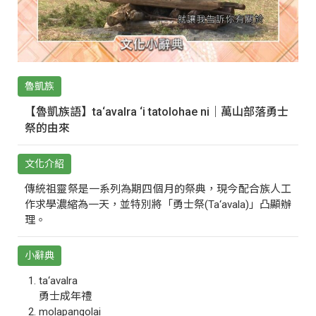
魯凱族
【魯凱族語】ta‘avalra ‘i tatolohae ni｜萬山部落勇士
祭的由來
文化介紹
傳統祖靈祭是一系列為期四個月的祭典，現今配合族人工
作求學濃縮為一天，並特別將「勇士祭(Ta‘avala)」凸顯辦
理。
小辭典
ta‘avalra
勇士成年禮
molapangolai