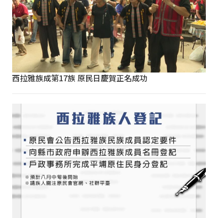
西拉雅族成第17族 原民日慶賀正名成功