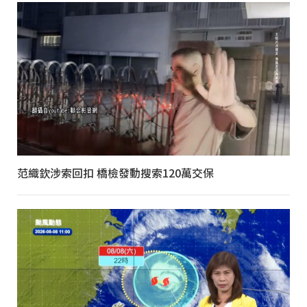
范織欽涉索回扣 橋檢發動搜索120萬交保