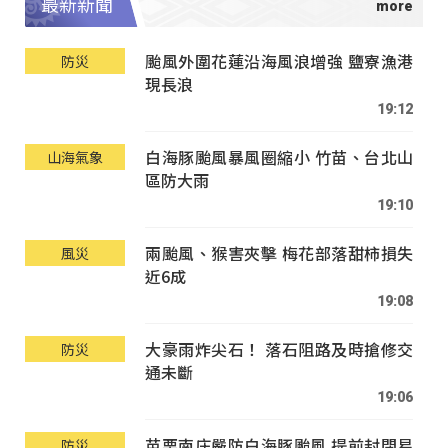
最新新聞
颱風外圍花蓮沿海風浪增強 鹽寮漁港
防災
現長浪
19:12
白海豚颱風暴風圈縮小 竹苗、台北山
山海氣象
區防大雨
19:10
兩颱風、猴害夾擊 梅花部落甜柿損失
風災
近6成
19:08
大豪雨炸尖石！ 落石阻路及時搶修交
防災
通未斷
19:06
苗栗南庄嚴防白海豚颱風 提前封閉易
防災