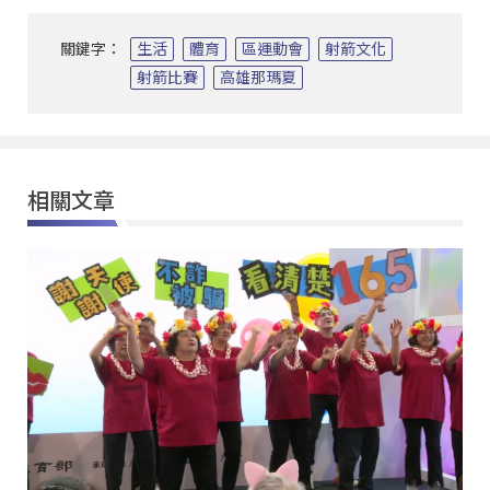
關鍵字：
生活
體育
區運動會
射箭文化
射箭比賽
高雄那瑪夏
相關文章