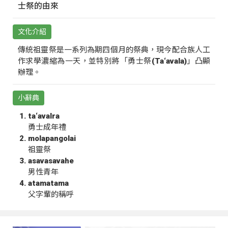
士祭的由來
文化介紹
傳統祖靈祭是一系列為期四個月的祭典，現今配合族人工
作求學濃縮為一天，並特別將「勇士祭(Ta‘avala)」凸顯
辦理。
小辭典
ta‘avalra
勇士成年禮
molapangolai
祖靈祭
asavasavahe
男性青年
atamatama
父字輩的稱呼