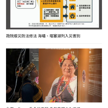
政院版災防法修法 海嘯、堰塞湖列入災害別