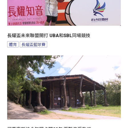
長耀盃未來聯盟開打 UBA和SBL同場競技
體育
長耀盃籃球賽