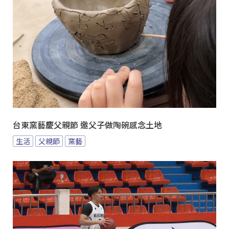
台東窯藝慶父親節 邀父子做陶碗感念土地
生活
父親節
窯藝