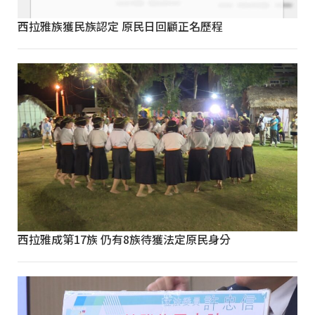
西拉雅族獲民族認定 原民日回顧正名歷程
西拉雅成第17族 仍有8族待獲法定原民身分