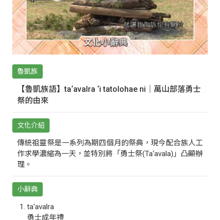
魯凱族
【魯凱族語】ta‘avalra ‘i tatolohae ni｜萬山部落勇士
祭的由來
文化介紹
傳統祖靈祭是一系列為期四個月的祭典，現今配合族人工
作求學濃縮為一天，並特別將「勇士祭(Ta‘avala)」凸顯辦
理。
小辭典
ta‘avalra
勇士成年禮