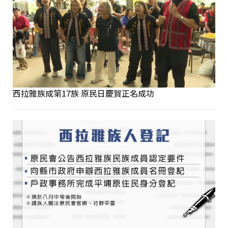
西拉雅族成第17族 原民日慶賀正名成功