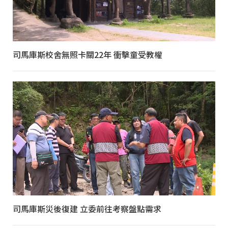
司馬庫斯校舍無照卡關22年 衝擊童受教權
司馬庫斯災後復建 立委前往考察盤點需求