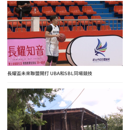
長耀盃未來聯盟開打 UBA和SBL同場競技