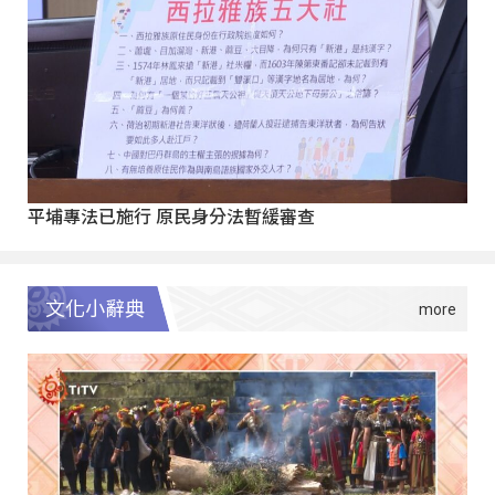
平埔專法已施行 原民身分法暫緩審查
文化小辭典