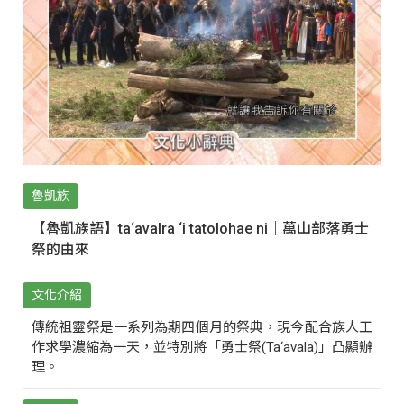
魯凱族
【魯凱族語】ta‘avalra ‘i tatolohae ni｜萬山部落勇士
祭的由來
文化介紹
傳統祖靈祭是一系列為期四個月的祭典，現今配合族人工
作求學濃縮為一天，並特別將「勇士祭(Ta‘avala)」凸顯辦
理。