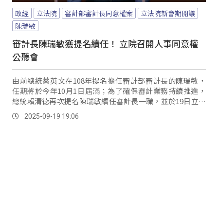
政經
立法院
審計部審計長同意權案
立法院新會期開議
陳瑞敏
審計長陳瑞敏獲提名續任！ 立院召開人事同意權
公聽會
由前總統蔡英文在108年提名擔任審計部審計長的陳瑞敏，
任期將於今年10月1日屆滿；為了確保審計業務持續推進，
總統賴清德再次提名陳瑞敏續任審計長一職，並於19日立法
院新會期開議當天召開審計長人事同意權公聽會，廣納學者
2025-09-19 19:06
專家意見。