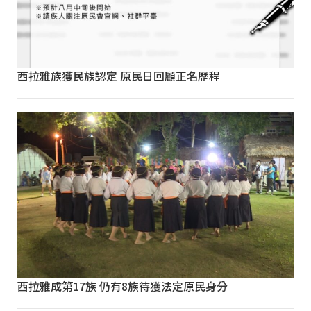
西拉雅族獲民族認定 原民日回顧正名歷程
西拉雅成第17族 仍有8族待獲法定原民身分