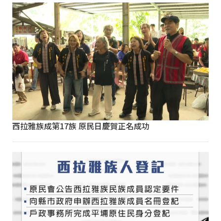
西拉雅族成第17族 原民日慶賀正名成功