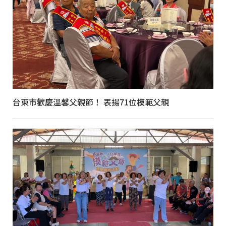
台東市歡慶溫馨父親節！ 表揚71位模範父親