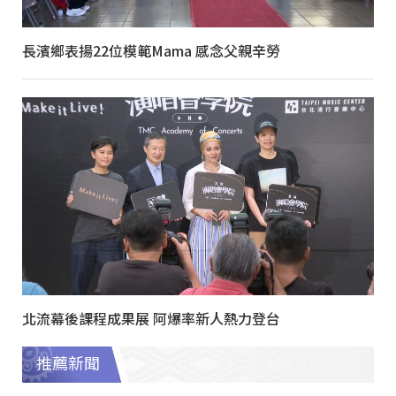
長濱鄉表揚22位模範Mama 感念父親辛勞
北流幕後課程成果展 阿爆率新人熱力登台
推薦新聞