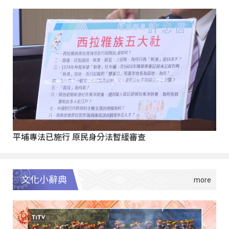
平埔專法已施行 原民身分法暫緩審查
文化小辭典