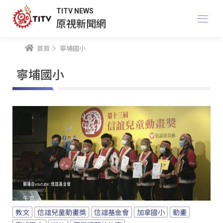
TITV NEWS
原視新聞網
首頁
寧埔國小
寧埔國小
教文
信誼兒童動畫獎
信誼基金會
加拿國小
動畫