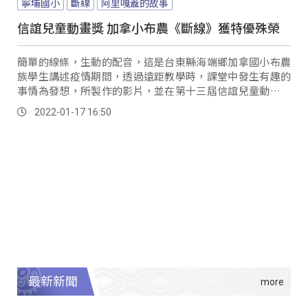
寧埔國小
斷線
阿里嘎蓋的故事
信誼兒童動畫獎 加拿小布農《斷線》獲特優殊榮
簡單的線條，生動的配音，這是台東縣海端鄉加拿國小布農
族學生講述疫情期間，透過遠距教學時，課堂中發生有趣的
事情為發想，所製作的影片，並在第十三屆信誼兒童動畫獎
投稿的126件作品當中，拿下特優！ 台東加拿國小Samiagaz
2022-01-17 16:50
分享製作靈感：「因為那段時間，在上停課不停學的課程，
然後就想讓大家知道，我們班上發生的有趣事情，有人在上
課的時候，偷玩電動，被老師發現。
最新新聞