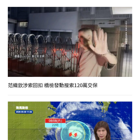
范織欽涉索回扣 橋檢發動搜索120萬交保