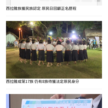
西拉雅族獲民族認定 原民日回顧正名歷程
西拉雅成第17族 仍有8族待獲法定原民身分