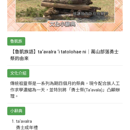
魯凱族
【魯凱族語】ta‘avalra ‘i tatolohae ni｜萬山部落勇士
祭的由來
文化介紹
傳統祖靈祭是一系列為期四個月的祭典，現今配合族人工
作求學濃縮為一天，並特別將「勇士祭(Ta‘avala)」凸顯辦
理。
小辭典
ta‘avalra
勇士成年禮