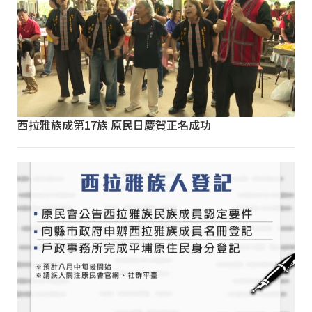
西拉雅族成第17族 原民日慶賀正名成功