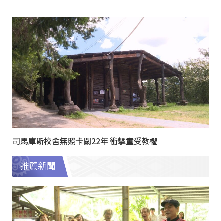
司馬庫斯校舍無照卡關22年 衝擊童受教權
推薦新聞