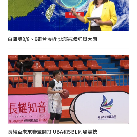
白海豚8/8、9離台最近 北部戒備強風大雨
長耀盃未來聯盟開打 UBA和SBL同場競技