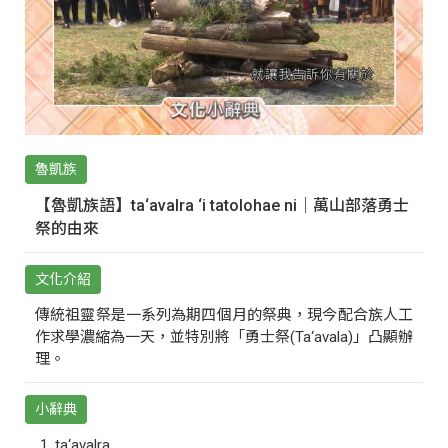
魯凱族
【魯凱族語】ta‘avalra ‘i tatolohae ni｜萬山部落勇士
祭的由來
文化介紹
傳統祖靈祭是一系列為期四個月的祭典，現今配合族人工
作求學濃縮為一天，並特別將「勇士祭(Ta‘avala)」凸顯辦
理。
小辭典
ta‘avalra