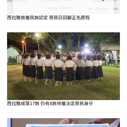
西拉雅族獲民族認定 原民日回顧正名歷程
西拉雅成第17族 仍有8族待獲法定原民身分