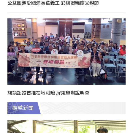
公益團邀愛國浦長輩義工 彩繪蛋糕慶父親節
族語認證首推在地測驗 屏東舉辦說明會
推薦新聞