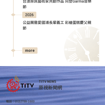
台澳原民藝術家共創作品 同登Garma音樂
節
2026
公益團邀愛國浦長輩義工 彩繪蛋糕慶父親
節
more
TITV NEWS
原視新聞網
電話：(02)2788-1600