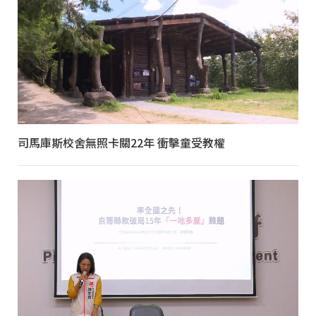
司馬庫斯校舍無照卡關22年 衝擊童受教權