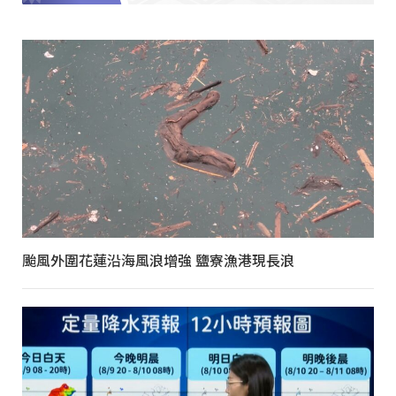
颱風外圍花蓮沿海風浪增強 鹽寮漁港現長浪