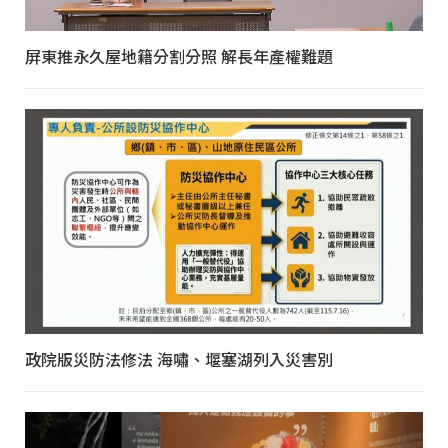
屏東推永久屋地籍分割分照 解長年產權難題
政院版災防法修法 海嘯、堰塞湖列入災害別