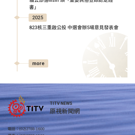
貓公部落Ilisin 頒「重要民俗登錄認定證
書」
2025
823核三重啟公投 中選會辦5場意見發表會
more
TITV NEWS
原視新聞網
電話：(02)2788-1600