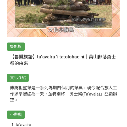
魯凱族
【魯凱族語】ta‘avalra ‘i tatolohae ni｜萬山部落勇士
祭的由來
文化介紹
傳統祖靈祭是一系列為期四個月的祭典，現今配合族人工
作求學濃縮為一天，並特別將「勇士祭(Ta‘avala)」凸顯辦
理。
小辭典
ta‘avalra