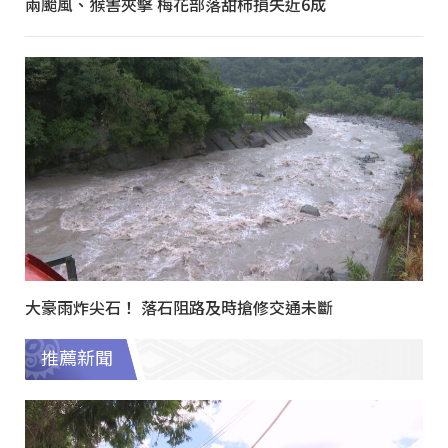
兩颱風、猴害夾擊 梅花部落甜柿損失近6成
大豪雨炸尖石！ 落石阻路及時搶修交通未斷
推薦新聞