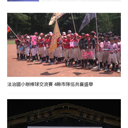
法治國小辦棒球交流賽 4縣市隊伍共襄盛舉