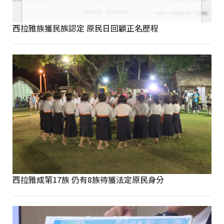
西拉雅族獲民族認定 原民日回顧正名歷程
西拉雅成第17族 仍有8族待獲法定原民身分