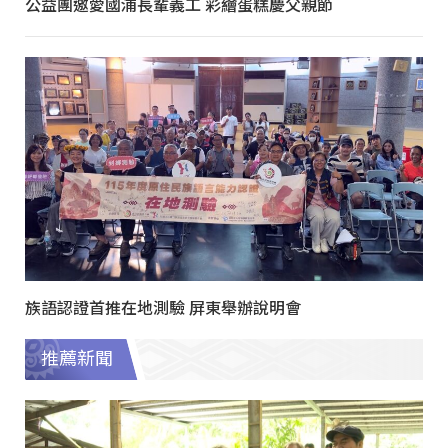
公益團邀愛國浦長輩義工 彩繪蛋糕慶父親節
族語認證首推在地測驗 屏東舉辦說明會
推薦新聞