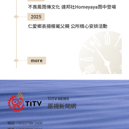
不畏風雨傳文化 達邦社Homeyaya雨中登場
2025
仁愛鄉表揚模範父親 公所精心安排活動
more
TITV NEWS
原視新聞網
電話：(02)2788-1600