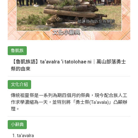
魯凱族
【魯凱族語】ta‘avalra ‘i tatolohae ni｜萬山部落勇士
祭的由來
文化介紹
傳統祖靈祭是一系列為期四個月的祭典，現今配合族人工
作求學濃縮為一天，並特別將「勇士祭(Ta‘avala)」凸顯辦
理。
小辭典
ta‘avalra