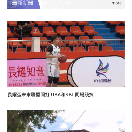
最新新聞
長耀盃未來聯盟開打 UBA和SBL同場競技