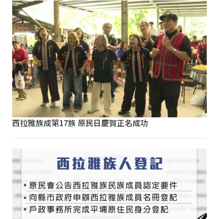
西拉雅族成第17族 原民日慶賀正名成功