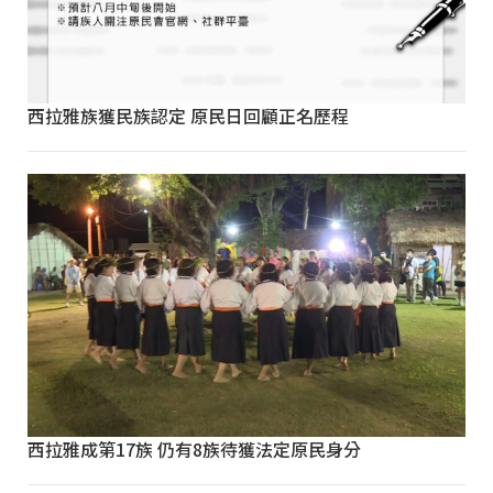
西拉雅族獲民族認定 原民日回顧正名歷程
西拉雅成第17族 仍有8族待獲法定原民身分