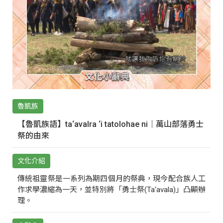
魯凱族
【魯凱族語】ta‘avalra ‘i tatolohae ni｜萬山部落勇士
祭的由來
文化介紹
傳統祖靈祭是一系列為期四個月的祭典，現今配合族人工
作求學濃縮為一天，並特別將「勇士祭(Ta‘avala)」凸顯辦
理。