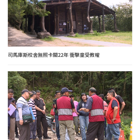
司馬庫斯校舍無照卡關22年 衝擊童受教權