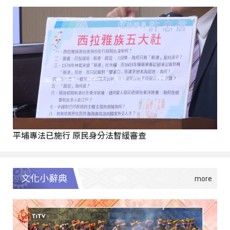
平埔專法已施行 原民身分法暫緩審查
文化小辭典