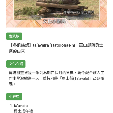
魯凱族
【魯凱族語】ta‘avalra ‘i tatolohae ni｜萬山部落勇士
祭的由來
文化介紹
傳統祖靈祭是一系列為期四個月的祭典，現今配合族人工
作求學濃縮為一天，並特別將「勇士祭(Ta‘avala)」凸顯辦
理。
小辭典
ta‘avalra
勇士成年禮