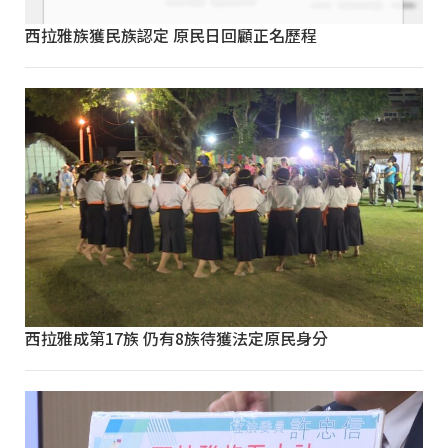
西拉雅族獲民族認定 原民日回顧正名歷程
西拉雅成第17族 仍有8族待獲法定原民身分