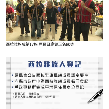
西拉雅族成第17族 原民日慶賀正名成功