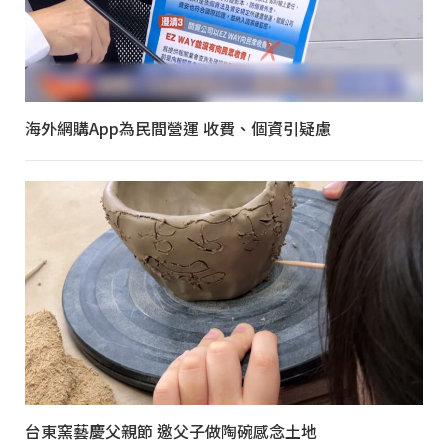
海外網購App為民間營運 收費、個資引疑慮
台東窯藝慶父親節 邀父子做陶碗感念土地