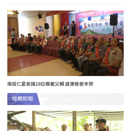
南投仁愛表揚16位模範父親 感謝爸爸辛勞
推薦新聞