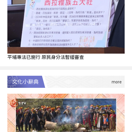
平埔專法已施行 原民身分法暫緩審查
文化小辭典