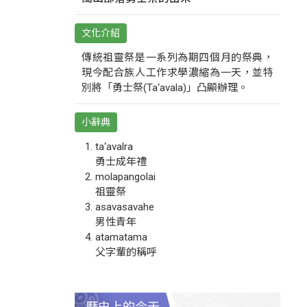
文化介紹
傳統祖靈祭是一系列為期四個月的祭典，
現今配合族人工作求學濃縮為一天，並特
別將「勇士祭(Ta‘avala)」凸顯辦理。
小辭典
ta‘avalra
勇士成年禮
molapangolai
祖靈祭
asavasavahe
男性青年
atamatama
父字輩的稱呼
歷史上的今天