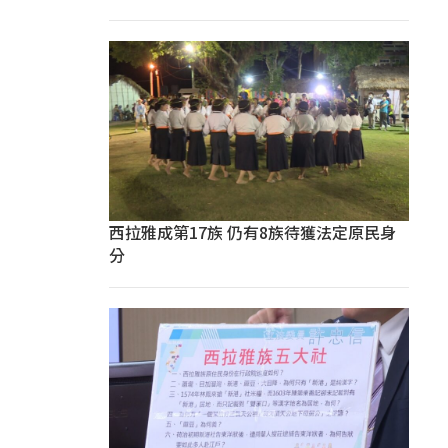
西拉雅成第17族 仍有8族待獲法定原民身
分