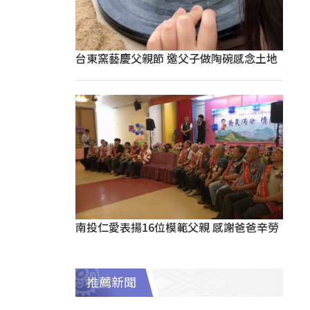
台東窯藝慶父親節 邀父子做陶碗感念土地
南投仁愛表揚16位模範父親 感謝爸爸辛勞
推薦新聞