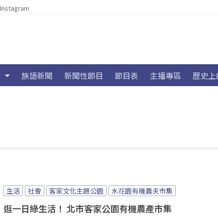
Instagram
族語新聞
新聞性節目
節目表
主播專區
歷史上
生活
社會
客家文化主題公園
水花園有機農夫市集
逛一日綠生活！ 北市客家公園有機農產市集