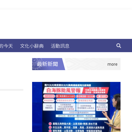
的今天
文化小辭典
活動訊息
最新新聞