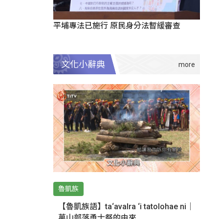
平埔專法已施行 原民身分法暫緩審查
文化小辭典
魯凱族
【魯凱族語】ta‘avalra ‘i tatolohae ni｜
萬山部落勇士祭的由來