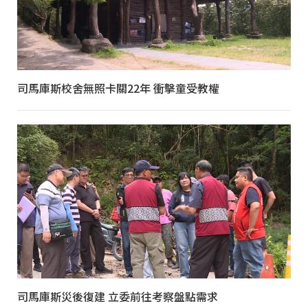
司馬庫斯校舍無照卡關22年 衝擊童受教權
司馬庫斯災後復建 立委前往考察盤點需求