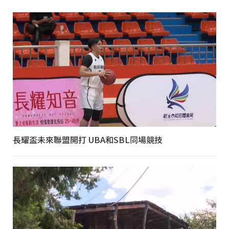
長耀盃未來聯盟開打 UBA和SBL同場競技