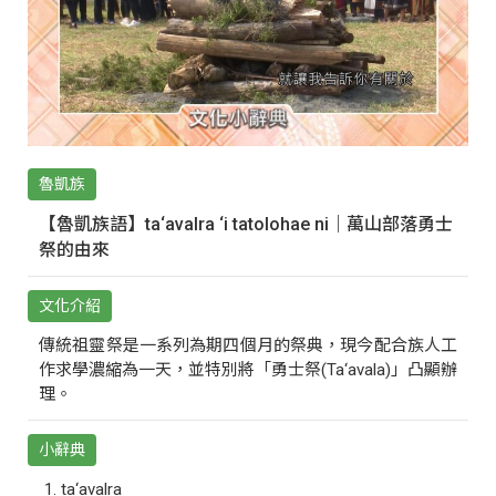
魯凱族
【魯凱族語】ta‘avalra ‘i tatolohae ni｜萬山部落勇士
祭的由來
文化介紹
傳統祖靈祭是一系列為期四個月的祭典，現今配合族人工
作求學濃縮為一天，並特別將「勇士祭(Ta‘avala)」凸顯辦
理。
小辭典
ta‘avalra