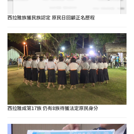
西拉雅族獲民族認定 原民日回顧正名歷程
西拉雅成第17族 仍有8族待獲法定原民身分