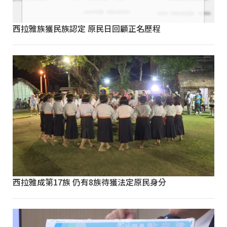
西拉雅族獲民族認定 原民日回顧正名歷程
西拉雅成第17族 仍有8族待獲法定原民身分