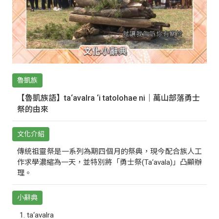
魯凱族
【魯凱族語】ta‘avalra ‘i tatolohae ni｜萬山部落勇士
祭的由來
文化介紹
傳統祖靈祭是一系列為期四個月的祭典，現今配合族人工
作求學濃縮為一天，並特別將「勇士祭(Ta‘avala)」凸顯辦
理。
小辭典
ta‘avalra