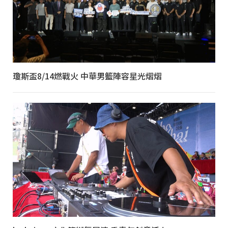
瓊斯盃8/14燃戰火 中華男籃陣容星光熠熠