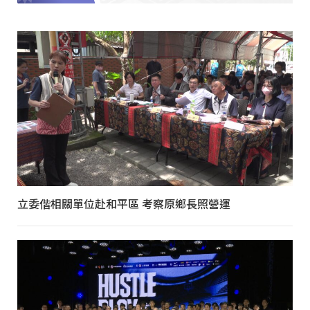
立委偕相關單位赴和平區 考察原鄉長照營運