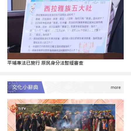
平埔專法已施行 原民身分法暫緩審查
文化小辭典