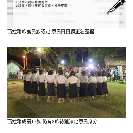
西拉雅族獲民族認定 原民日回顧正名歷程
西拉雅成第17族 仍有8族待獲法定原民身分