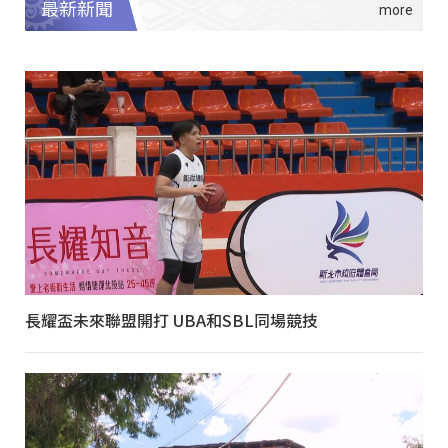
最新新聞
長耀盃未來聯盟開打 UBA和SBL同場競技