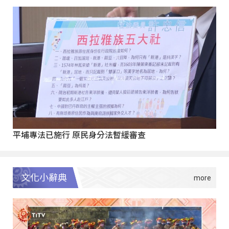
平埔專法已施行 原民身分法暫緩審查
文化小辭典