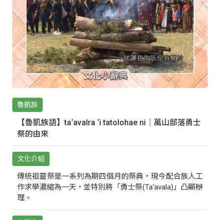
魯凱族
【魯凱族語】ta‘avalra ‘i tatolohae ni｜萬山部落勇士
祭的由來
文化介紹
傳統祖靈祭是一系列為期四個月的祭典，現今配合族人工
作求學濃縮為一天，並特別將「勇士祭(Ta‘avala)」凸顯辦
理。