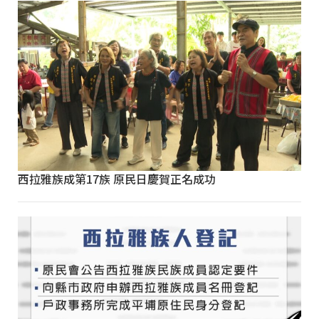
西拉雅族成第17族 原民日慶賀正名成功