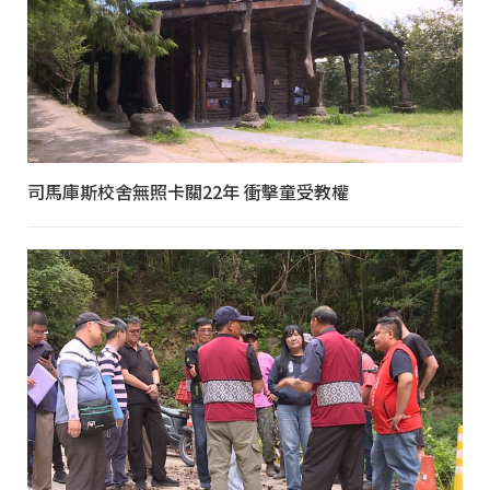
司馬庫斯校舍無照卡關22年 衝擊童受教權