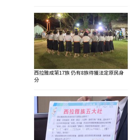
西拉雅成第17族 仍有8族待獲法定原民身
分