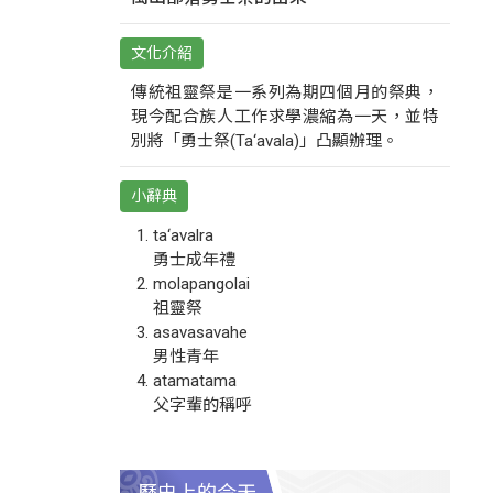
文化介紹
傳統祖靈祭是一系列為期四個月的祭典，
現今配合族人工作求學濃縮為一天，並特
別將「勇士祭(Ta‘avala)」凸顯辦理。
小辭典
ta‘avalra
勇士成年禮
molapangolai
祖靈祭
asavasavahe
男性青年
atamatama
父字輩的稱呼
歷史上的今天