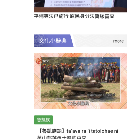
平埔專法已施行 原民身分法暫緩審查
文化小辭典
魯凱族
【魯凱族語】ta‘avalra ‘i tatolohae ni｜
萬山部落勇士祭的由來