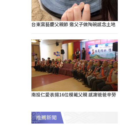
台東窯藝慶父親節 邀父子做陶碗感念土地
南投仁愛表揚16位模範父親 感謝爸爸辛勞
推薦新聞