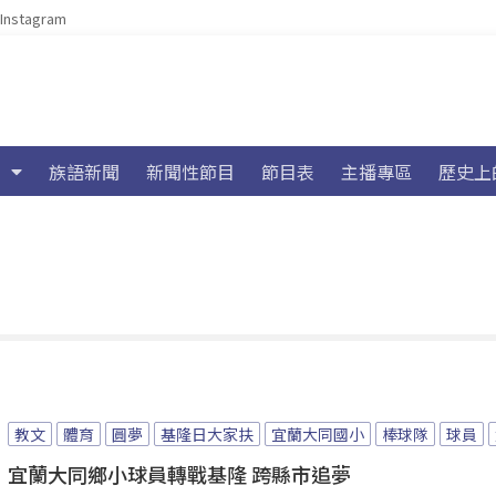
Instagram
族語新聞
新聞性節目
節目表
主播專區
歷史上
教文
體育
圓夢
基隆日大家扶
宜蘭大同國小
棒球隊
球員
宜蘭大同鄉小球員轉戰基隆 跨縣市追夢