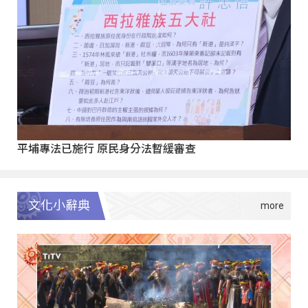
平埔專法已施行 原民身分法暫緩審查
文化小辭典