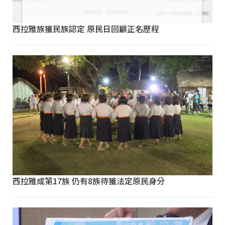
西拉雅族獲民族認定 原民日回顧正名歷程
西拉雅成第17族 仍有8族待獲法定原民身分