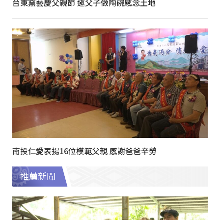
台東窯藝慶父親節 邀父子做陶碗感念土地
南投仁愛表揚16位模範父親 感謝爸爸辛勞
推薦新聞