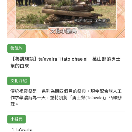
魯凱族
【魯凱族語】ta‘avalra ‘i tatolohae ni｜萬山部落勇士
祭的由來
文化介紹
傳統祖靈祭是一系列為期四個月的祭典，現今配合族人工
作求學濃縮為一天，並特別將「勇士祭(Ta‘avala)」凸顯辦
理。
小辭典
ta‘avalra