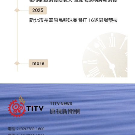
楊柳颱風路徑變數大 氣象署說明最新路徑
2025
新北市長盃原民籃球賽開打 16隊同場競技
more
TITV NEWS
原視新聞網
電話：(02)2788-1600