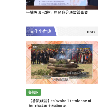
平埔專法已施行 原民身分法暫緩審查
文化小辭典
魯凱族
【魯凱族語】ta‘avalra ‘i tatolohae ni｜
萬山部落勇士祭的由來