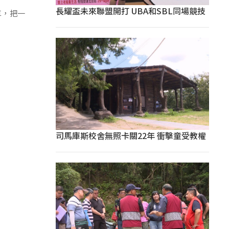
長耀盃未來聯盟開打 UBA和SBL同場競技
車，把一
司馬庫斯校舍無照卡關22年 衝擊童受教權