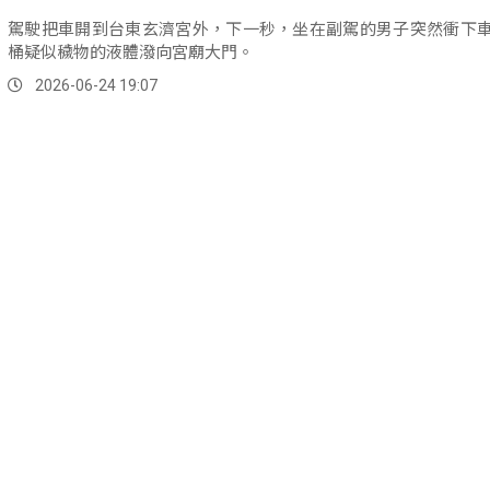
駕駛把車開到台東玄濟宮外，下一秒，坐在副駕的男子突然衝下
桶疑似穢物的液體潑向宮廟大門。
2026-06-24 19:07