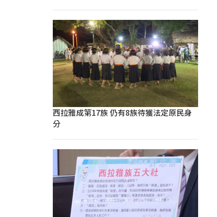
西拉雅成第17族 仍有8族待獲法定原民身
分