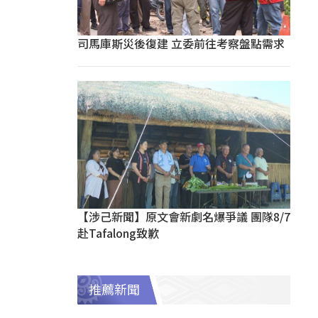
司馬庫斯災後復建 立委前往考察盤點需求
【涉己新聞】原文會新劇名爆爭議 團隊8/7
赴Tafalong致歉
推薦新聞