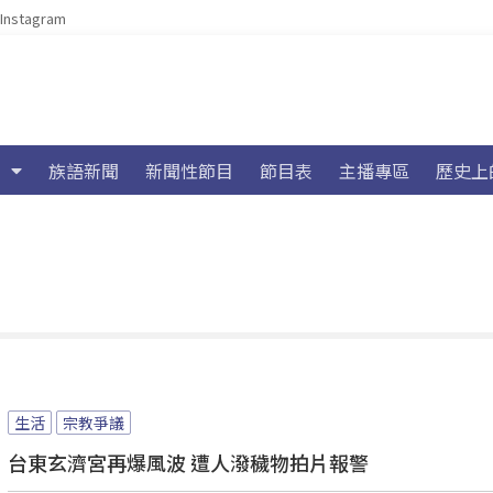
Instagram
族語新聞
新聞性節目
節目表
主播專區
歷史上
生活
宗教爭議
台東玄濟宮再爆風波 遭人潑穢物拍片報警