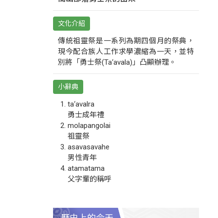
文化介紹
傳統祖靈祭是一系列為期四個月的祭典，
現今配合族人工作求學濃縮為一天，並特
別將「勇士祭(Ta‘avala)」凸顯辦理。
小辭典
ta‘avalra
勇士成年禮
molapangolai
祖靈祭
asavasavahe
男性青年
atamatama
父字輩的稱呼
歷史上的今天