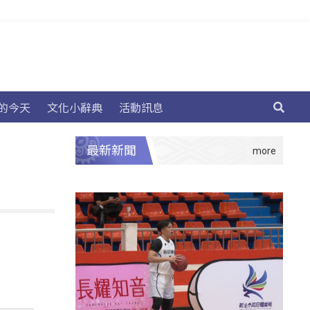
的今天
文化小辭典
活動訊息
最新新聞