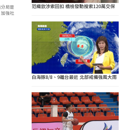
范織欽涉索回扣 橋檢發動搜索120萬交保
義分局是
，加強社
白海豚8/8、9離台最近 北部戒備強風大雨