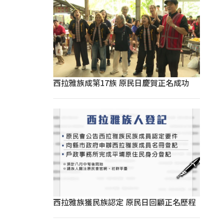
西拉雅族成第17族 原民日慶賀正名成功
西拉雅族獲民族認定 原民日回顧正名歷程