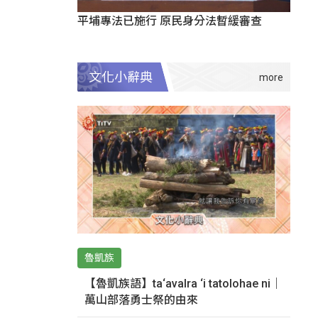
平埔專法已施行 原民身分法暫緩審查
文化小辭典
魯凱族
【魯凱族語】ta‘avalra ‘i tatolohae ni｜
萬山部落勇士祭的由來