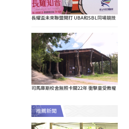
長耀盃未來聯盟開打 UBA和SBL同場競技
司馬庫斯校舍無照卡關22年 衝擊童受教權
推薦新聞