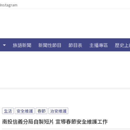
Instagram
族語新聞
新聞性節目
節目表
主播專區
歷史上
生活
安全維護
春節
治安維護
南投信義分局自製短片 宣導春節安全維護工作