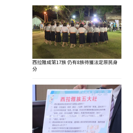
西拉雅成第17族 仍有8族待獲法定原民身
分