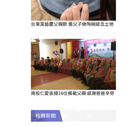
台東窯藝慶父親節 邀父子做陶碗感念土地
南投仁愛表揚16位模範父親 感謝爸爸辛勞
推薦新聞