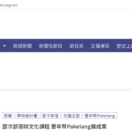
Instagram
族語新聞
新聞性節目
節目表
主播專區
歷史上
原鄉
學母語計畫
瑟冷部落
花蓮玉里
豐年祭Pakelang
瑟冷部落辦文化課程 豐年祭Pakelang展成果