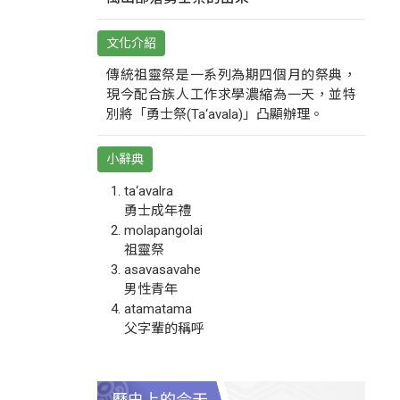
文化介紹
傳統祖靈祭是一系列為期四個月的祭典，
現今配合族人工作求學濃縮為一天，並特
別將「勇士祭(Ta‘avala)」凸顯辦理。
小辭典
ta‘avalra
勇士成年禮
molapangolai
祖靈祭
asavasavahe
男性青年
atamatama
父字輩的稱呼
歷史上的今天