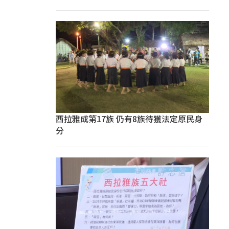
西拉雅成第17族 仍有8族待獲法定原民身
分