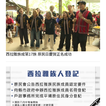
西拉雅族成第17族 原民日慶賀正名成功