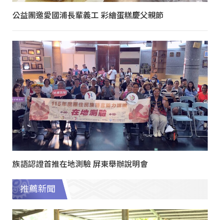
公益團邀愛國浦長輩義工 彩繪蛋糕慶父親節
族語認證首推在地測驗 屏東舉辦說明會
推薦新聞