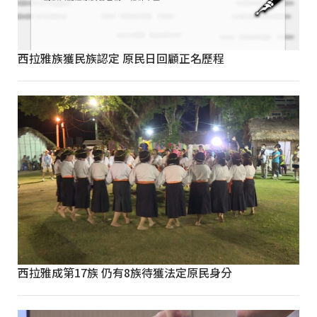
西拉雅族獲民族認定 原民日回顧正名歷程
西拉雅成第17族 仍有8族待獲法定原民身分