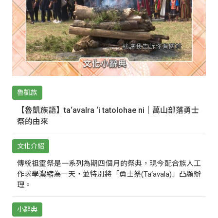
魯凱族
【魯凱族語】ta‘avalra ‘i tatolohae ni｜萬山部落勇士
祭的由來
文化介紹
傳統祖靈祭是一系列為期四個月的祭典，現今配合族人工
作求學濃縮為一天，並特別將「勇士祭(Ta‘avala)」凸顯辦
理。
小辭典