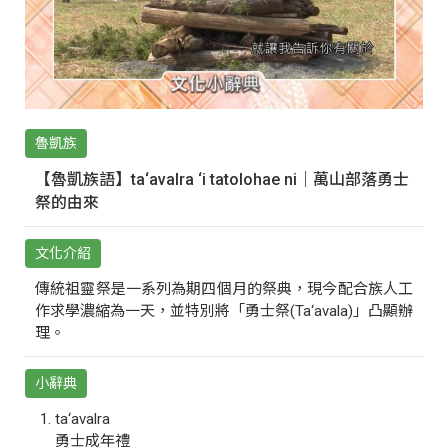
魯凱族
【魯凱族語】ta‘avalra ‘i tatolohae ni｜萬山部落勇士
祭的由來
文化介紹
傳統祖靈祭是一系列為期四個月的祭典，現今配合族人工
作求學濃縮為一天，並特別將「勇士祭(Ta‘avala)」凸顯辦
理。
小辭典
ta‘avalra
勇士成年禮