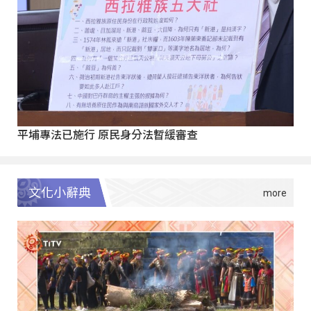
平埔專法已施行 原民身分法暫緩審查
文化小辭典