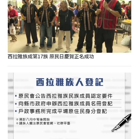
西拉雅族成第17族 原民日慶賀正名成功