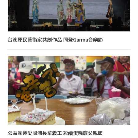
台澳原民藝術家共創作品 同登Garma音樂節
公益團邀愛國浦長輩義工 彩繪蛋糕慶父親節