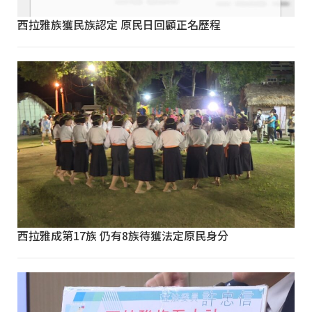
西拉雅族獲民族認定 原民日回顧正名歷程
西拉雅成第17族 仍有8族待獲法定原民身分