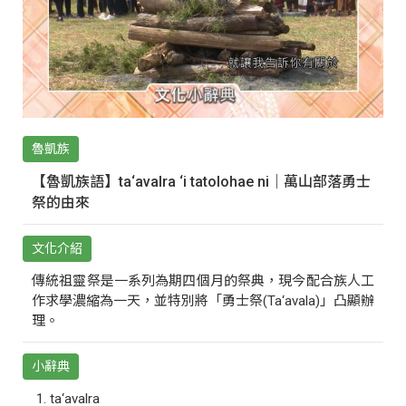
魯凱族
【魯凱族語】ta‘avalra ‘i tatolohae ni｜萬山部落勇士
祭的由來
文化介紹
傳統祖靈祭是一系列為期四個月的祭典，現今配合族人工
作求學濃縮為一天，並特別將「勇士祭(Ta‘avala)」凸顯辦
理。
小辭典
ta‘avalra