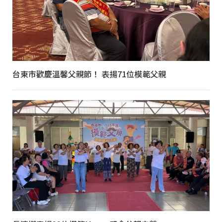
台東市歡慶溫馨父親節！ 表揚71位模範父親