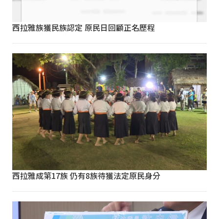
西拉雅族獲民族認定 原民日回顧正名歷程
西拉雅成第17族 仍有8族待獲法定原民身分