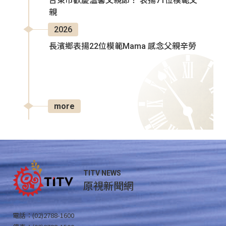
台東市歡慶溫馨父親節！ 表揚71位模範父
親
2026
長濱鄉表揚22位模範Mama 感念父親辛勞
more
TITV NEWS
原視新聞網
電話：(02)2788-1600