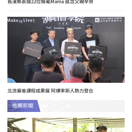
長濱鄉表揚22位模範Mama 感念父親辛勞
北流幕後課程成果展 阿爆率新人熱力登台
推薦新聞