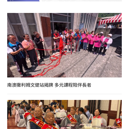
南澳撒利姆文健站揭牌 多元課程陪伴長者