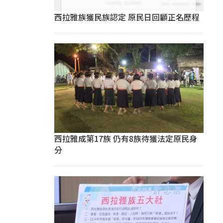
西拉雅族獲民族認定 原民日回顧正名歷程
西拉雅成第17族 仍有8族待獲法定原民身
分