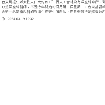
台東縣達仁鄉女性人口大約有1千5百人，當地沒有婦產科診所、
缺乏婦產科醫師；不過今年開始每個月第二個星期二，台東基督
會派一名婦產科醫師到達仁鄉衛生所看診，而且帶著行動超音波
腦，可以提供婦女產前檢查，讓當地的婦女不用再花半天、甚至
2024-03-19 12:32
往返市區就醫。