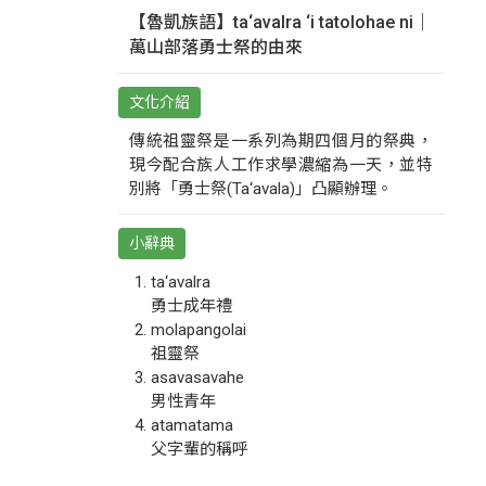
【魯凱族語】ta‘avalra ‘i tatolohae ni｜
萬山部落勇士祭的由來
文化介紹
傳統祖靈祭是一系列為期四個月的祭典，
現今配合族人工作求學濃縮為一天，並特
別將「勇士祭(Ta‘avala)」凸顯辦理。
小辭典
ta‘avalra
勇士成年禮
molapangolai
祖靈祭
asavasavahe
男性青年
atamatama
父字輩的稱呼