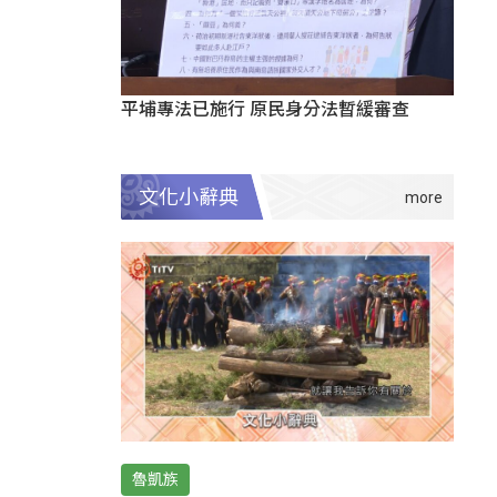
平埔專法已施行 原民身分法暫緩審查
文化小辭典
魯凱族