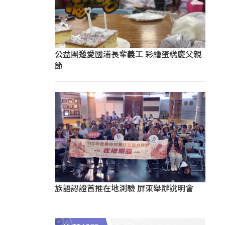
公益團邀愛國浦長輩義工 彩繪蛋糕慶父親
節
族語認證首推在地測驗 屏東舉辦說明會