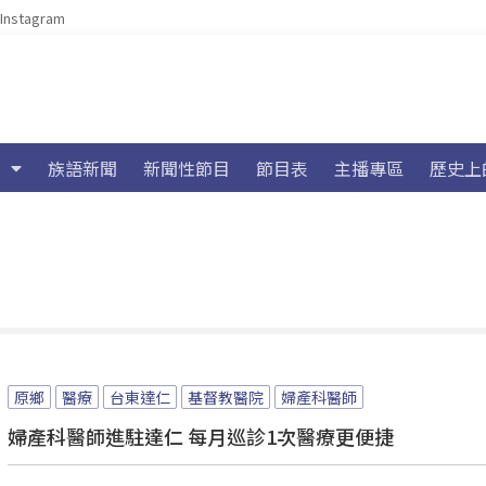
Instagram
族語新聞
新聞性節目
節目表
主播專區
歷史上
原鄉
醫療
台東達仁
基督教醫院
婦產科醫師
婦產科醫師進駐達仁 每月巡診1次醫療更便捷