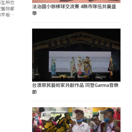
衛生所也
法治國小辦棒球交流賽 4縣市隊伍共襄盛
教醫院都
舉
和平板電
一天時間
台澳原民藝術家共創作品 同登Garma音樂
節