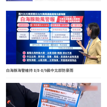
白海豚海警維持 8/8-8/9晨中北部防豪雨