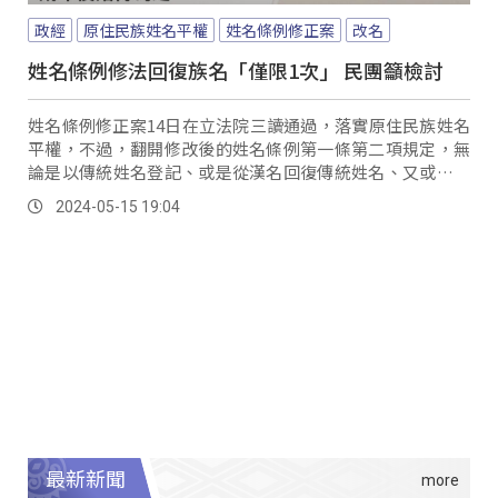
政經
原住民族姓名平權
姓名條例修正案
改名
姓名條例修法回復族名「僅限1次」 民團籲檢討
姓名條例修正案14日在立法院三讀通過，落實原住民族姓名
平權，不過，翻開修改後的姓名條例第一條第二項規定，無
論是以傳統姓名登記、或是從漢名回復傳統姓名、又或是從
傳統姓氏回復成漢名，得以申請回復，都只有一次的機會，
2024-05-15 19:04
但是相較第九條改名規定，包括公營事業同名的情況、或文
字粗俗不雅，則有3次改名次數，司改會就指出，回復傳統姓
名的規定，比改名來得更嚴苛。
最新新聞