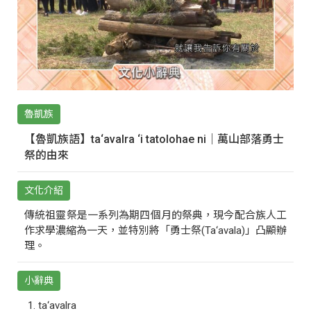
魯凱族
【魯凱族語】ta‘avalra ‘i tatolohae ni｜萬山部落勇士
祭的由來
文化介紹
傳統祖靈祭是一系列為期四個月的祭典，現今配合族人工
作求學濃縮為一天，並特別將「勇士祭(Ta‘avala)」凸顯辦
理。
小辭典
ta‘avalra