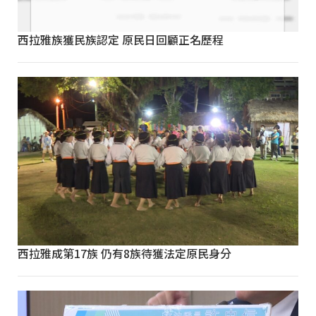
西拉雅族獲民族認定 原民日回顧正名歷程
西拉雅成第17族 仍有8族待獲法定原民身分