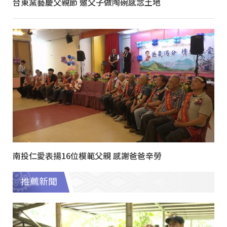
台東窯藝慶父親節 邀父子做陶碗感念土地
南投仁愛表揚16位模範父親 感謝爸爸辛勞
推薦新聞