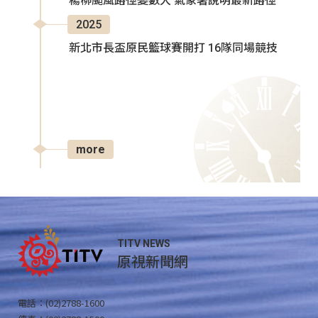
楊柳颱風路徑變數大 氣象署說明最新路徑
2025
新北市長盃原民籃球賽開打 16隊同場競技
more
TITV NEWS
原視新聞網
電話：(02)2788-1600