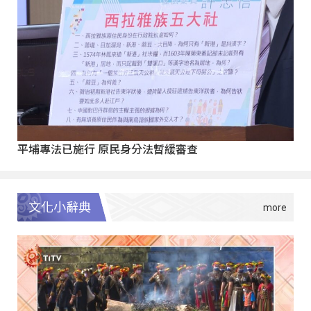
平埔專法已施行 原民身分法暫緩審查
文化小辭典