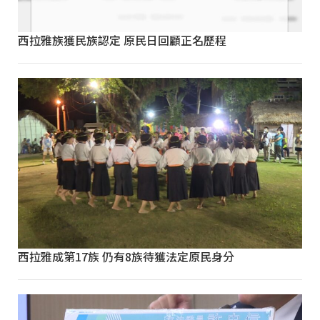
西拉雅族獲民族認定 原民日回顧正名歷程
西拉雅成第17族 仍有8族待獲法定原民身分