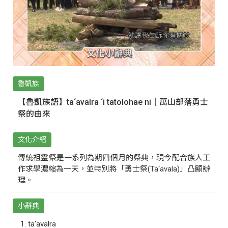
魯凱族
【魯凱族語】ta‘avalra ‘i tatolohae ni｜萬山部落勇士
祭的由來
文化介紹
傳統祖靈祭是一系列為期四個月的祭典，現今配合族人工
作求學濃縮為一天，並特別將「勇士祭(Ta‘avala)」凸顯辦
理。
小辭典
ta‘avalra