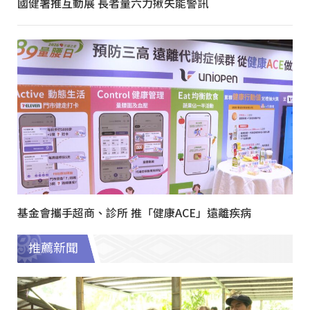
國健署推互動展 長者量六力揪失能警訊
基金會攜手超商、診所 推「健康ACE」遠離疾病
推薦新聞