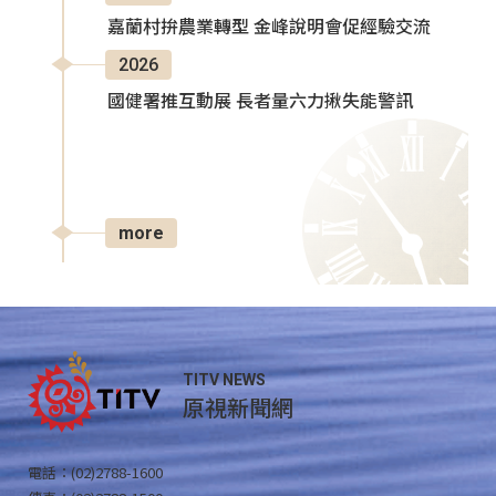
嘉蘭村拚農業轉型 金峰說明會促經驗交流
2026
國健署推互動展 長者量六力揪失能警訊
more
TITV NEWS
原視新聞網
電話：(02)2788-1600