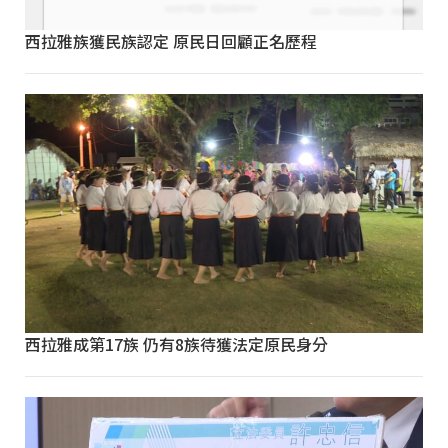
西拉雅族獲民族認定 原民日回顧正名歷程
西拉雅成第17族 仍有8族待獲法定原民身分