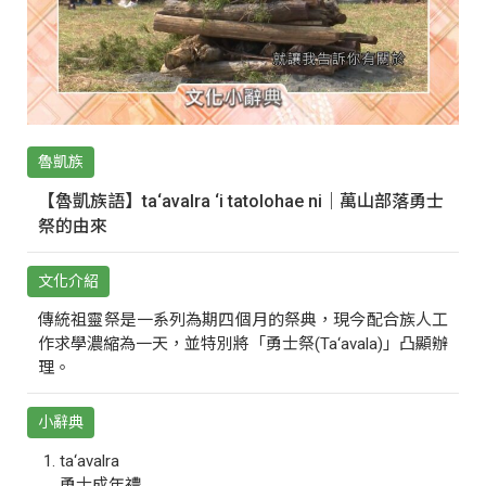
魯凱族
【魯凱族語】ta‘avalra ‘i tatolohae ni｜萬山部落勇士
祭的由來
文化介紹
傳統祖靈祭是一系列為期四個月的祭典，現今配合族人工
作求學濃縮為一天，並特別將「勇士祭(Ta‘avala)」凸顯辦
理。
小辭典
ta‘avalra
勇士成年禮