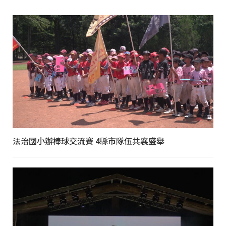
法治國小辦棒球交流賽 4縣市隊伍共襄盛舉