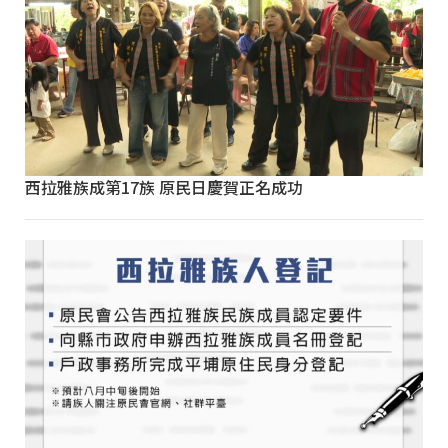
西拉雅族成第17族 原民日慶賀正名成功