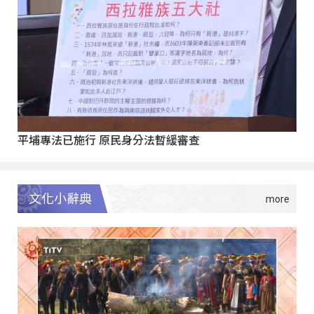
平埔專法已施行 原民身分法暫緩審查
文化小辭典