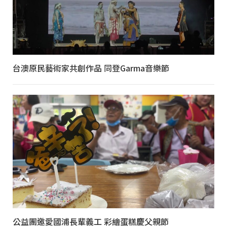
台澳原民藝術家共創作品 同登Garma音樂節
公益團邀愛國浦長輩義工 彩繪蛋糕慶父親節