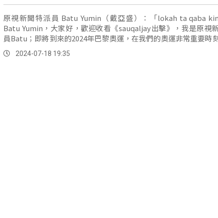
原視新聞特派員 Batu Yumin（戴亞盛）：「lokah ta qaba king
Batu Yumin，大家好，歡迎收看《sauqaljay出擊》，我是原
員Batu；即將到來的2024年巴黎奧運，在我們的奧運非常重要時
有幕後推手，我們今天邀請中華民國奧運人協會的副祕書長，
2024-07-18 19:35
（副）祕書長。