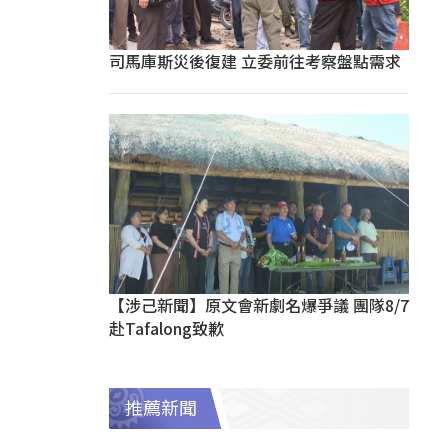
司馬庫斯災後復建 立委前往考察盤點需求
【涉己新聞】原文會新劇名爆爭議 團隊8/7
赴Tafalong致歉
推薦新聞