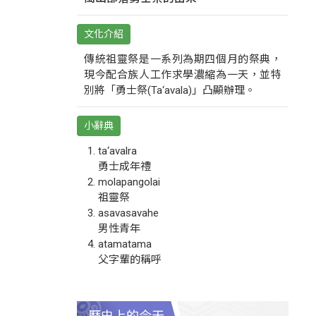
文化介紹
傳統祖靈祭是一系列為期四個月的祭典，
現今配合族人工作求學濃縮為一天，並特
別將「勇士祭(Ta‘avala)」凸顯辦理。
小辭典
ta‘avalra
勇士成年禮
molapangolai
祖靈祭
asavasavahe
男性青年
atamatama
父字輩的稱呼
歷史上的今天