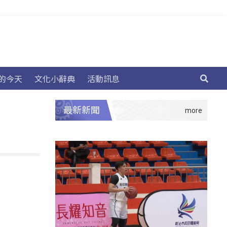
的今天
文化小辭典
活動訊息
最新新聞