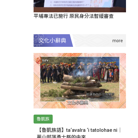
平埔專法已施行 原民身分法暫緩審查
文化小辭典
魯凱族
【魯凱族語】ta‘avalra ‘i tatolohae ni｜
萬山部落勇士祭的由來