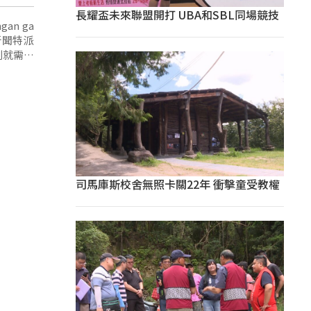
長耀盃未來聯盟開打 UBA和SBL同場競技
an ga
視新聞特派
刻就需要
吳國譽
司馬庫斯校舍無照卡關22年 衝擊童受教權