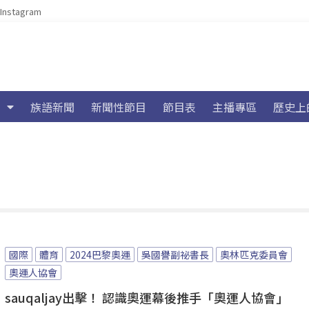
Instagram
族語新聞
新聞性節目
節目表
主播專區
歷史上
國際
體育
2024巴黎奧運
吳國譽副祕書長
奧林匹克委員會
奧運人協會
sauqaljay出擊！ 認識奧運幕後推手「奧運人協會」