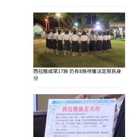
西拉雅成第17族 仍有8族待獲法定原民身
分