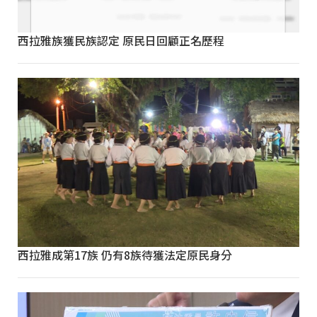
西拉雅族獲民族認定 原民日回顧正名歷程
西拉雅成第17族 仍有8族待獲法定原民身分