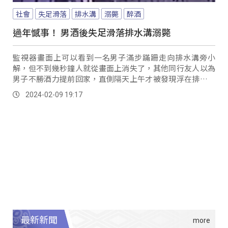
社會
失足滑落
排水溝
溺斃
醉酒
過年憾事！ 男酒後失足滑落排水溝溺斃
監視器畫面上可以看到一名男子滿步蹣跚走向排水溝旁小
解，但不到幾秒鐘人就從畫面上消失了，其他同行友人以為
男子不勝酒力提前回家，直側隔天上午才被發現浮在排水溝
內；男子被救出後，四肢已僵硬無生命跡象，警方初...。
2024-02-09 19:17
最新新聞