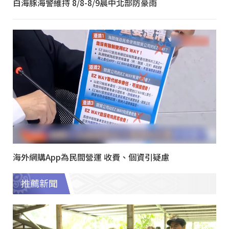
白海豚海警維持 8/8-8/9晨中北部防豪雨
海外網購App為民間營運 收費、個資引疑慮
推薦新聞