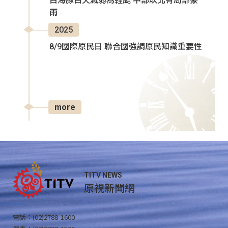
白海豚白天減弱為輕颱 中部以北有局部豪
雨
2025
8/9國際原民日 聯合國強調原民知識重要性
more
TITV NEWS
原視新聞網
電話：(02)2788-1600