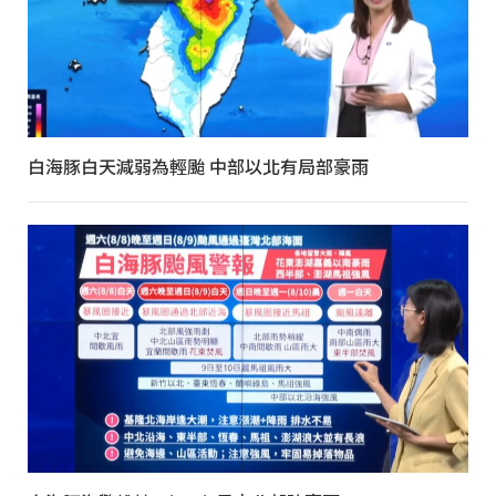
白海豚白天減弱為輕颱 中部以北有局部豪雨