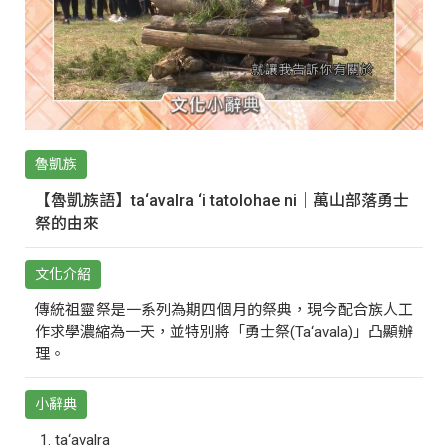
魯凱族
【魯凱族語】ta‘avalra ‘i tatolohae ni｜萬山部落勇士
祭的由來
文化介紹
傳統祖靈祭是一系列為期四個月的祭典，現今配合族人工
作求學濃縮為一天，並特別將「勇士祭(Ta‘avala)」凸顯辦
理。
小辭典
ta‘avalra