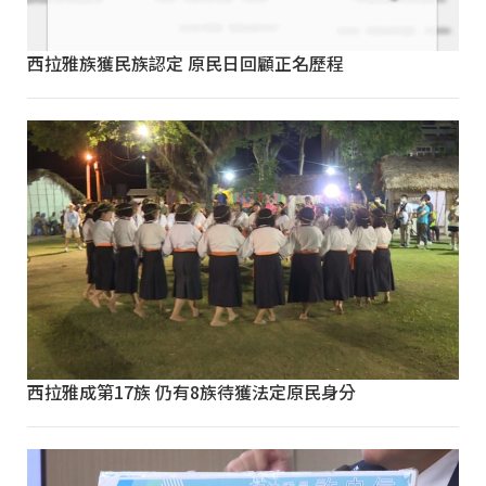
西拉雅族獲民族認定 原民日回顧正名歷程
西拉雅成第17族 仍有8族待獲法定原民身分