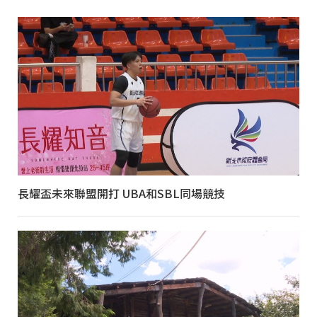
長耀盃未來聯盟開打 UBA和SBL同場競技