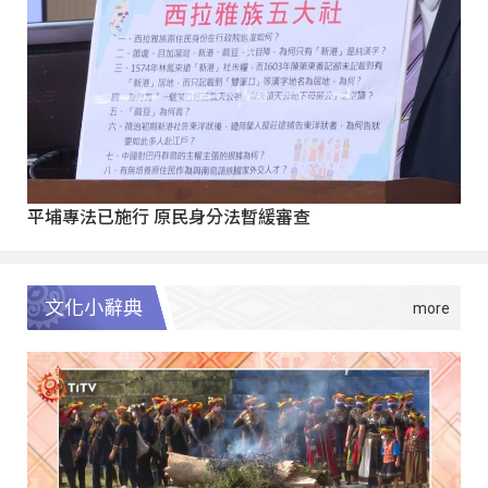
平埔專法已施行 原民身分法暫緩審查
文化小辭典