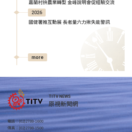
嘉蘭村拚農業轉型 金峰說明會促經驗交流
2026
國健署推互動展 長者量六力揪失能警訊
more
TITV NEWS
原視新聞網
電話：(02)2788-1600
傳真：(02)2788-1500