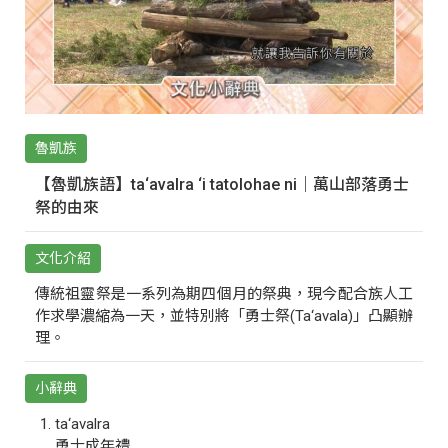
魯凱族
【魯凱族語】ta‘avalra ‘i tatolohae ni｜萬山部落勇士
祭的由來
文化介紹
傳統祖靈祭是一系列為期四個月的祭典，現今配合族人工
作求學濃縮為一天，並特別將「勇士祭(Ta‘avala)」凸顯辦
理。
小辭典
ta‘avalra
勇士成年禮