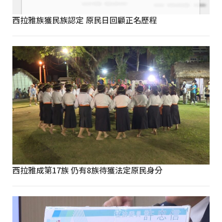
西拉雅族獲民族認定 原民日回顧正名歷程
西拉雅成第17族 仍有8族待獲法定原民身分