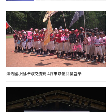
法治國小辦棒球交流賽 4縣市隊伍共襄盛舉