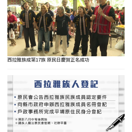
西拉雅族成第17族 原民日慶賀正名成功