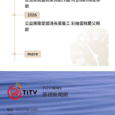
台澳原民藝術家共創作品 同登Garma音樂
節
2026
公益團邀愛國浦長輩義工 彩繪蛋糕慶父親
節
more
TITV NEWS
原視新聞網
電話：(02)2788-1600