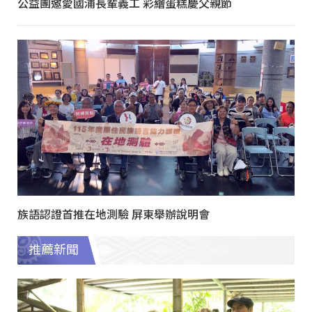
公益團邀愛國浦長輩義工 彩繪蛋糕慶父親節
族語認證首推在地測驗 屏東舉辦說明會
推薦新聞