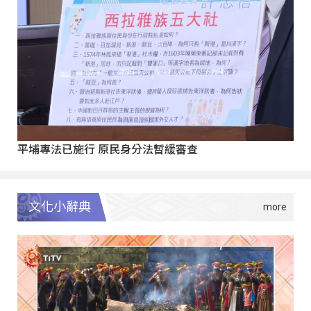
平埔專法已施行 原民身分法暫緩審查
文化小辭典