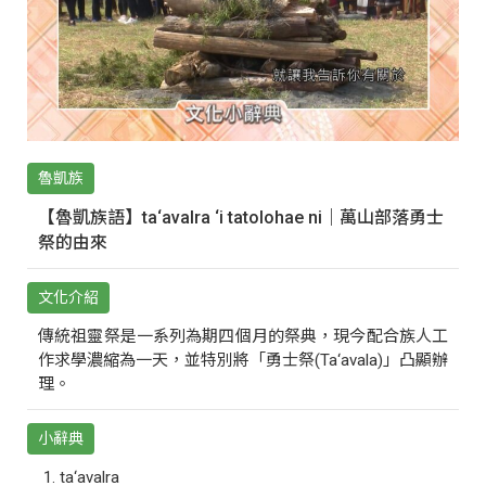
魯凱族
【魯凱族語】ta‘avalra ‘i tatolohae ni｜萬山部落勇士
祭的由來
文化介紹
傳統祖靈祭是一系列為期四個月的祭典，現今配合族人工
作求學濃縮為一天，並特別將「勇士祭(Ta‘avala)」凸顯辦
理。
小辭典
ta‘avalra