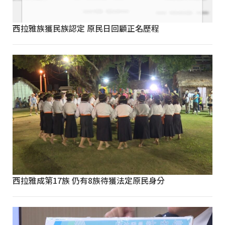
西拉雅族獲民族認定 原民日回顧正名歷程
西拉雅成第17族 仍有8族待獲法定原民身分