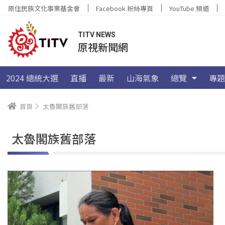
原住民族文化事業基金會
Facebook 粉絲專頁
YouTube 頻道
TITV NEWS
原視新聞網
2024 總統大選
直播
最新
山海氣象
總覽
專題
首頁
太魯閣族舊部落
太魯閣族舊部落