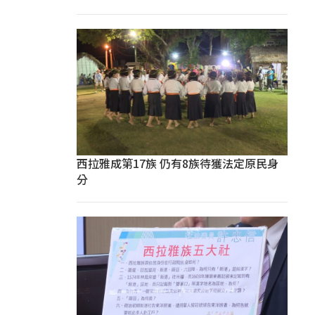
西拉雅成第17族 仍有8族待獲法定原民身
分