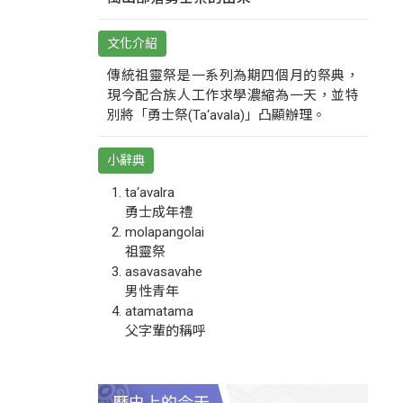
文化介紹
傳統祖靈祭是一系列為期四個月的祭典，
現今配合族人工作求學濃縮為一天，並特
別將「勇士祭(Ta‘avala)」凸顯辦理。
小辭典
ta‘avalra
勇士成年禮
molapangolai
祖靈祭
asavasavahe
男性青年
atamatama
父字輩的稱呼
歷史上的今天