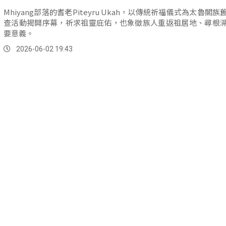
Mhiyang部落的耆老Piteyru Ukah，以傳統祈福儀式為太魯閣
查活動揭開序幕，祈求祖靈庇佑，也象徵族人重返祖居地、尋根
要意義。
2026-06-02 19:43