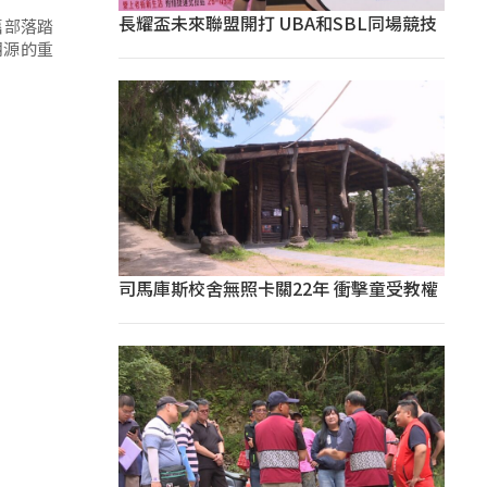
長耀盃未來聯盟開打 UBA和SBL同場競技
族舊部落踏
溯源的重
司馬庫斯校舍無照卡關22年 衝擊童受教權