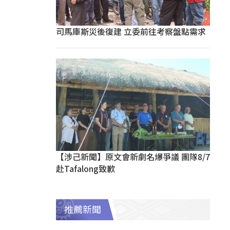
司馬庫斯災後復建 立委前往考察盤點需求
【涉己新聞】原文會新劇名爆爭議 團隊8/7
赴Tafalong致歉
推薦新聞