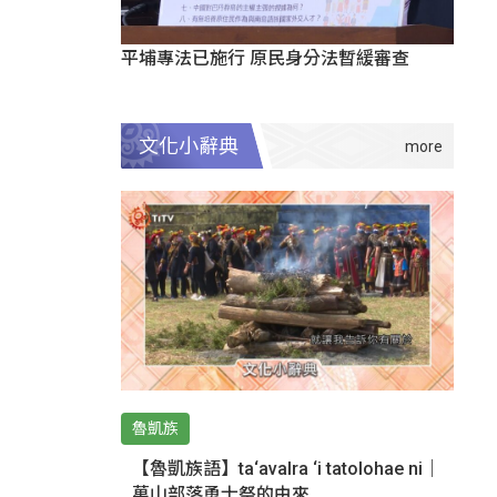
平埔專法已施行 原民身分法暫緩審查
文化小辭典
魯凱族
【魯凱族語】ta‘avalra ‘i tatolohae ni｜
萬山部落勇士祭的由來