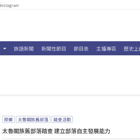
Instagram
族語新聞
新聞性節目
節目表
主播專區
歷史上
原鄉
太魯閣族舊部落
踏查活動
太魯閣族舊部落踏查 建立部落自主發展能力