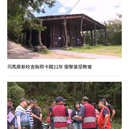
司馬庫斯校舍無照卡關22年 衝擊童受教權