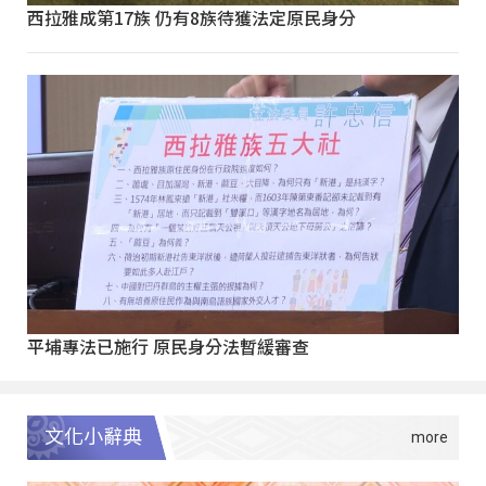
西拉雅成第17族 仍有8族待獲法定原民身分
平埔專法已施行 原民身分法暫緩審查
文化小辭典