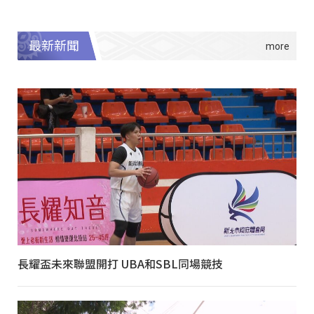
最新新聞
長耀盃未來聯盟開打 UBA和SBL同場競技