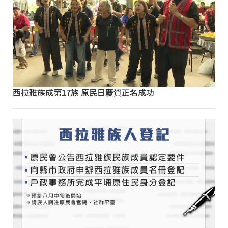
西拉雅族成第17族 原民日慶賀正名成功