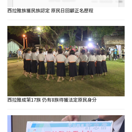
西拉雅族獲民族認定 原民日回顧正名歷程
西拉雅成第17族 仍有8族待獲法定原民身分