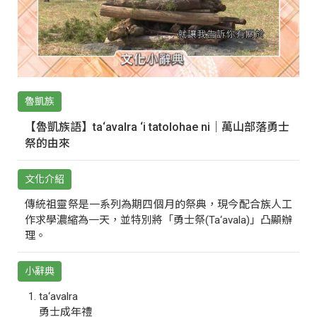
魯凱族
【魯凱族語】ta‘avalra ‘i tatolohae ni｜萬山部落勇士
祭的由來
文化介紹
傳統祖靈祭是一系列為期四個月的祭典，現今配合族人工
作求學濃縮為一天，並特別將「勇士祭(Ta‘avala)」凸顯辦
理。
小辭典
ta‘avalra
勇士成年禮