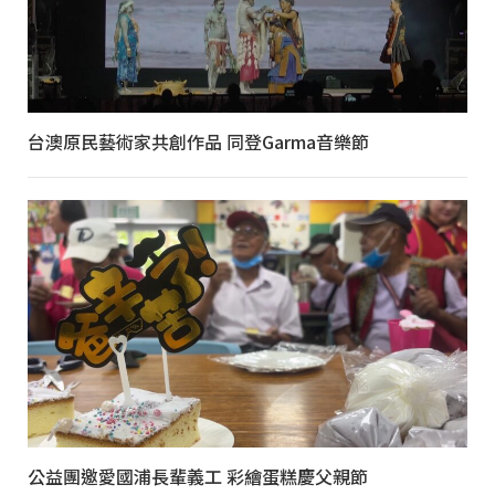
台澳原民藝術家共創作品 同登Garma音樂節
公益團邀愛國浦長輩義工 彩繪蛋糕慶父親節