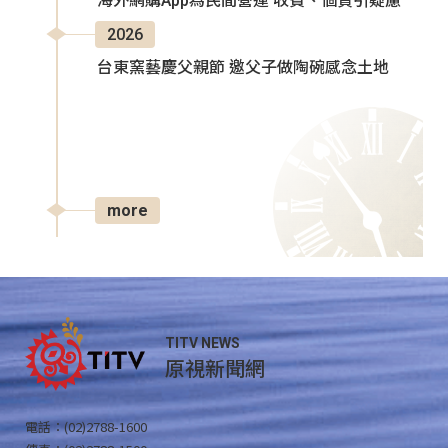
海外網購App為民間營運 收費、個資引疑慮
2026
台東窯藝慶父親節 邀父子做陶碗感念土地
more
TITV NEWS
原視新聞網
電話：(02)2788-1600