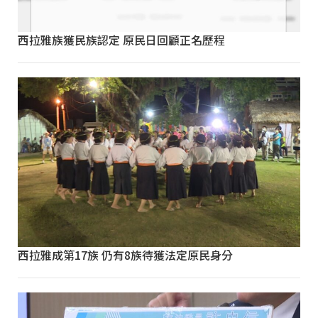
西拉雅族獲民族認定 原民日回顧正名歷程
西拉雅成第17族 仍有8族待獲法定原民身分