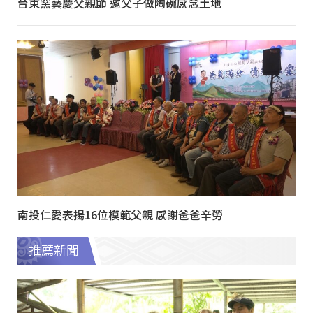
台東窯藝慶父親節 邀父子做陶碗感念土地
南投仁愛表揚16位模範父親 感謝爸爸辛勞
推薦新聞