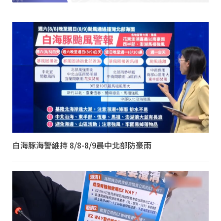
白海豚海警維持 8/8-8/9晨中北部防豪雨