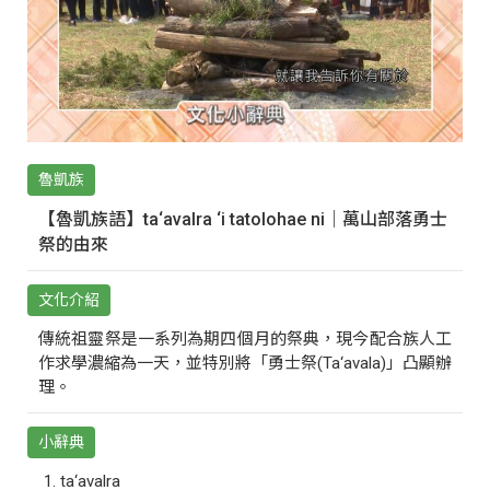
魯凱族
【魯凱族語】ta‘avalra ‘i tatolohae ni｜萬山部落勇士
祭的由來
文化介紹
傳統祖靈祭是一系列為期四個月的祭典，現今配合族人工
作求學濃縮為一天，並特別將「勇士祭(Ta‘avala)」凸顯辦
理。
小辭典
ta‘avalra