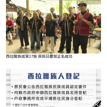
西拉雅族成第17族 原民日慶賀正名成功