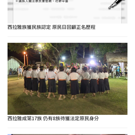
西拉雅族獲民族認定 原民日回顧正名歷程
西拉雅成第17族 仍有8族待獲法定原民身分