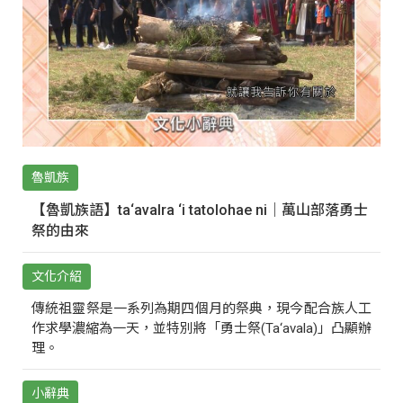
魯凱族
【魯凱族語】ta‘avalra ‘i tatolohae ni｜萬山部落勇士
祭的由來
文化介紹
傳統祖靈祭是一系列為期四個月的祭典，現今配合族人工
作求學濃縮為一天，並特別將「勇士祭(Ta‘avala)」凸顯辦
理。
小辭典