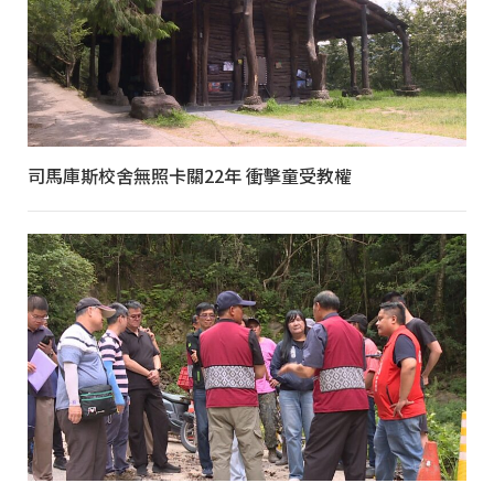
司馬庫斯校舍無照卡關22年 衝擊童受教權