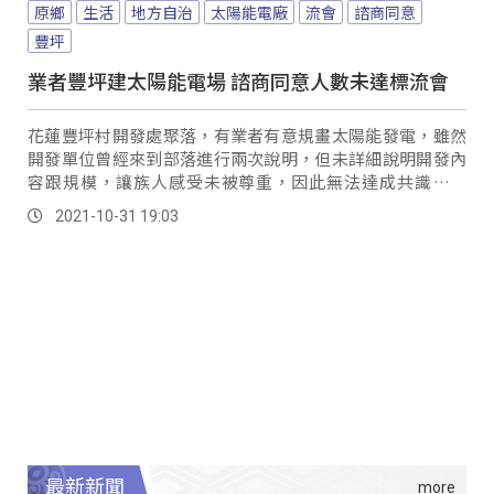
原鄉
生活
地方自治
太陽能電廠
流會
諮商同意
豐坪
業者豐坪建太陽能電場 諮商同意人數未達標流會
花蓮豐坪村開發處聚落，有業者有意規畫太陽能發電，雖然
開發單位曾經來到部落進行兩次說明，但未詳細說明開發內
容跟規模，讓族人感受未被尊重，因此無法達成共識，因
此，10月31號諮商同意權投票會議，也遭到技術性流會。
2021-10-31 19:03
最新新聞