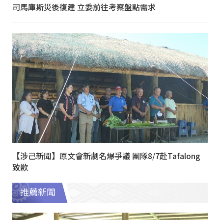
司馬庫斯災後復建 立委前往考察盤點需求
【涉己新聞】原文會新劇名爆爭議 團隊8/7赴Tafalong
致歉
推薦新聞