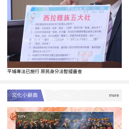
平埔專法已施行 原民身分法暫緩審查
文化小辭典