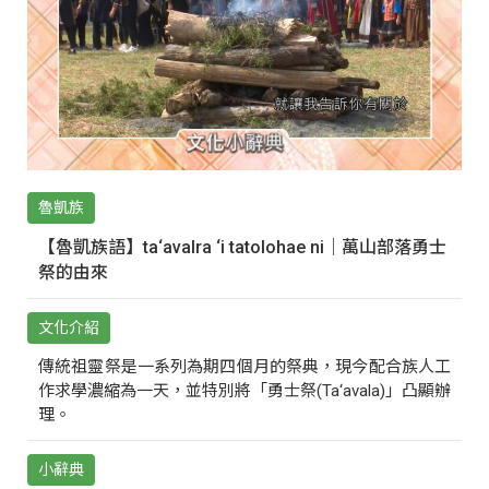
魯凱族
【魯凱族語】ta‘avalra ‘i tatolohae ni｜萬山部落勇士
祭的由來
文化介紹
傳統祖靈祭是一系列為期四個月的祭典，現今配合族人工
作求學濃縮為一天，並特別將「勇士祭(Ta‘avala)」凸顯辦
理。
小辭典