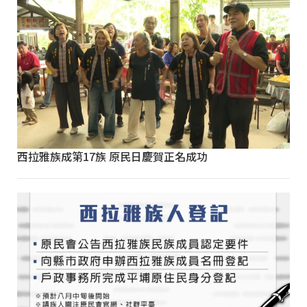
西拉雅族成第17族 原民日慶賀正名成功