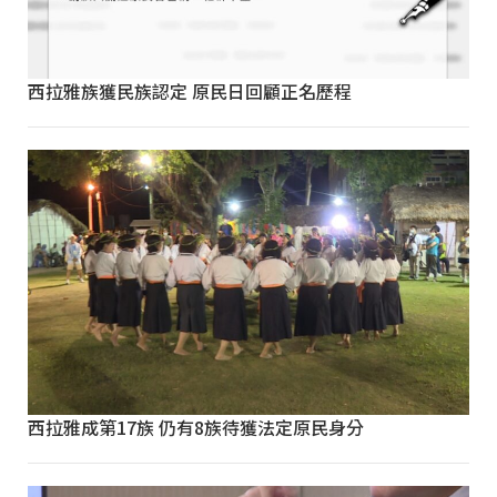
西拉雅族獲民族認定 原民日回顧正名歷程
西拉雅成第17族 仍有8族待獲法定原民身分