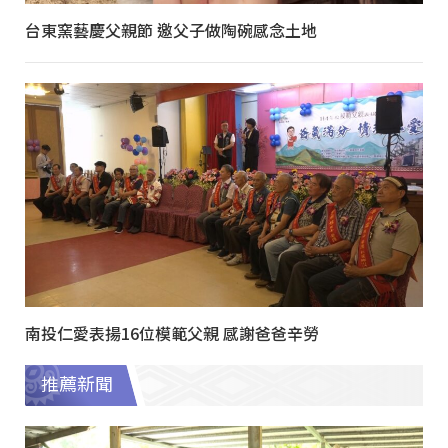
台東窯藝慶父親節 邀父子做陶碗感念土地
南投仁愛表揚16位模範父親 感謝爸爸辛勞
推薦新聞