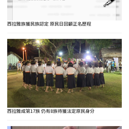
西拉雅族獲民族認定 原民日回顧正名歷程
西拉雅成第17族 仍有8族待獲法定原民身分