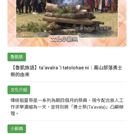
魯凱族
【魯凱族語】ta‘avalra ‘i tatolohae ni｜萬山部落勇士
祭的由來
文化介紹
傳統祖靈祭是一系列為期四個月的祭典，現今配合族人工
作求學濃縮為一天，並特別將「勇士祭(Ta‘avala)」凸顯辦
理。
小辭典