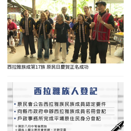
西拉雅族成第17族 原民日慶賀正名成功