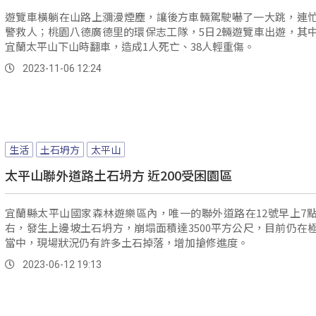
遊覽車橫躺在山路上瀰漫煙塵，讓後方車輛駕駛嚇了一大跳，連
警救人；桃園八德廣德里的環保志工隊，5日2輛遊覽車出遊，其
宜蘭太平山下山時翻車，造成1人死亡、38人輕重傷。
2023-11-06 12:24
生活
土石坍方
太平山
太平山聯外道路土石坍方 近200受困園區
宜蘭縣太平山國家森林遊樂區內，唯一的聯外道路在12號早上7點
右，發生上邊坡土石坍方，崩塌面積達3500平方公尺，目前仍在
當中，現場狀況仍有許多土石掉落，增加搶修進度。
2023-06-12 19:13