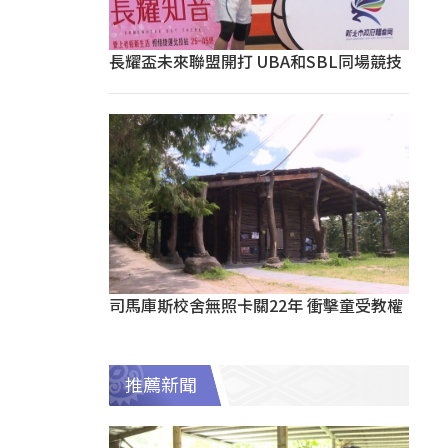
長耀盃未來聯盟開打 UBA和SBL同場競技
司馬庫斯校舍無照卡關22年 衝擊童受教權
推薦新聞