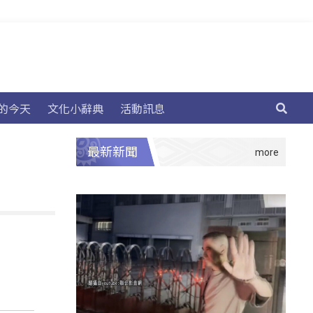
的今天
文化小辭典
活動訊息
最新新聞