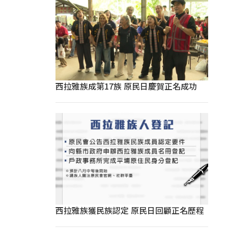
西拉雅族成第17族 原民日慶賀正名成功
西拉雅族獲民族認定 原民日回顧正名歷程