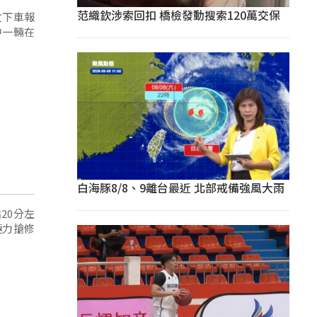
范織欽涉索回扣 橋檢發動搜索120萬交保
忙下車報
中一輛在
白海豚8/8、9離台最近 北部戒備強風大雨
20分左
極力搶修