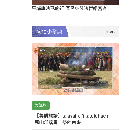
平埔專法已施行 原民身分法暫緩審查
文化小辭典
魯凱族
【魯凱族語】ta‘avalra ‘i tatolohae ni｜
萬山部落勇士祭的由來