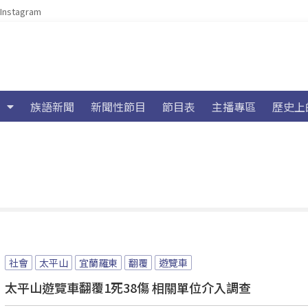
Instagram
族語新聞
新聞性節目
節目表
主播專區
歷史上
社會
太平山
宜蘭羅東
翻覆
遊覽車
太平山遊覽車翻覆1死38傷 相關單位介入調查