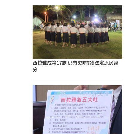
西拉雅成第17族 仍有8族待獲法定原民身
分