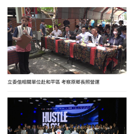
立委偕相關單位赴和平區 考察原鄉長照營運