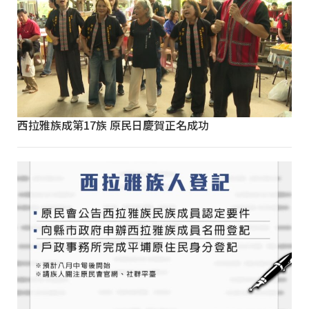
西拉雅族成第17族 原民日慶賀正名成功