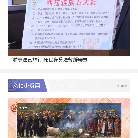
平埔專法已施行 原民身分法暫緩審查
文化小辭典