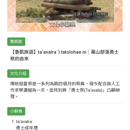
魯凱族
【魯凱族語】ta‘avalra ‘i tatolohae ni｜萬山部落勇士
祭的由來
文化介紹
傳統祖靈祭是一系列為期四個月的祭典，現今配合族人工
作求學濃縮為一天，並特別將「勇士祭(Ta‘avala)」凸顯辦
理。
小辭典
ta‘avalra
勇士成年禮