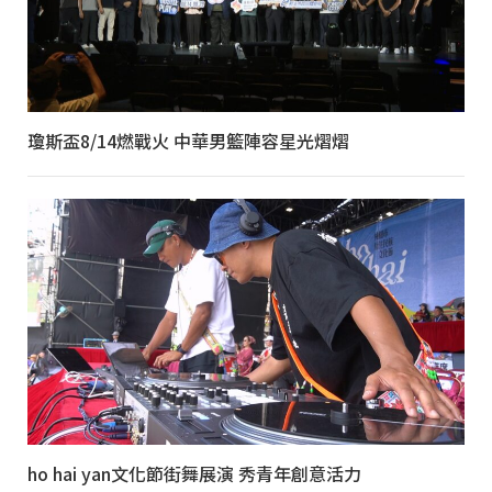
瓊斯盃8/14燃戰火 中華男籃陣容星光熠熠
ho hai yan文化節街舞展演 秀青年創意活力