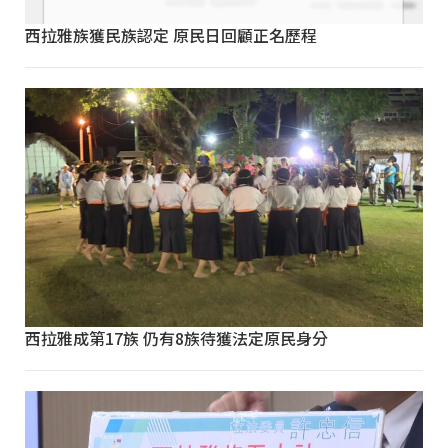
西拉雅族獲民族認定 原民日回顧正名歷程
西拉雅成第17族 仍有8族待獲法定原民身分