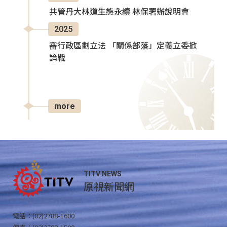
共管丹大林道生態永續 林保署辦說明會
2025
審行政區劃立法 「關係部落」定義立委掀
論戰
more
TITV NEWS
原視新聞網
電話：(02)2788-1600