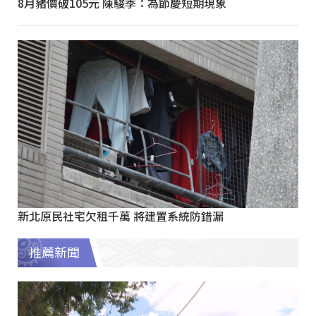
8月豬價破105元 陳駿季：為節慶短期現象
新北原民社宅欠租千萬 將建置系統防錯漏
推薦新聞