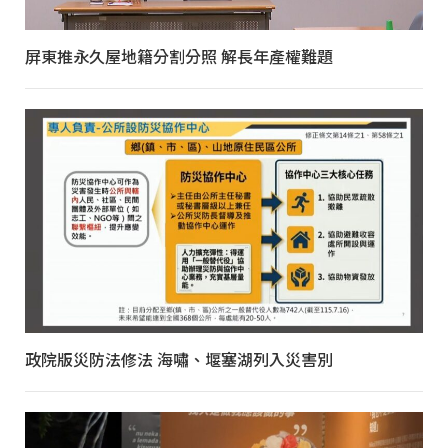
屏東推永久屋地籍分割分照 解長年產權難題
政院版災防法修法 海嘯、堰塞湖列入災害別