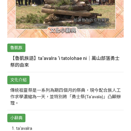
魯凱族
【魯凱族語】ta‘avalra ‘i tatolohae ni｜萬山部落勇士
祭的由來
文化介紹
傳統祖靈祭是一系列為期四個月的祭典，現今配合族人工
作求學濃縮為一天，並特別將「勇士祭(Ta‘avala)」凸顯辦
理。
小辭典
ta‘avalra