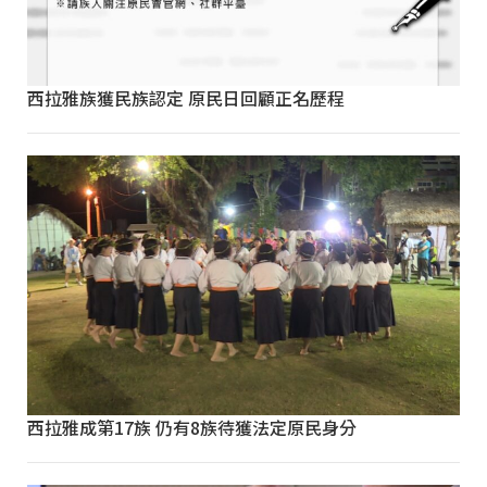
西拉雅族獲民族認定 原民日回顧正名歷程
西拉雅成第17族 仍有8族待獲法定原民身分