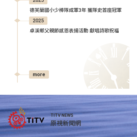
2025
德芙蘭國小少棒隊成軍3年 獲隊史首座冠軍
2025
卓溪鄉父親節感恩表揚活動 獻唱詩歌祝福
more
TITV NEWS
原視新聞網