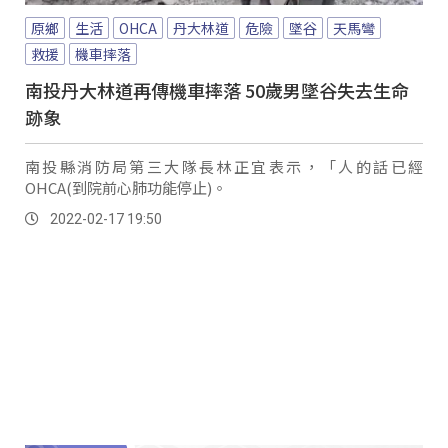
原鄉
生活
OHCA
丹大林道
危險
墜谷
天馬彎
救援
機車摔落
南投丹大林道再傳機車摔落 50歲男墜谷失去生命
跡象
南投縣消防局第三大隊長林正宜表示，「人的話已經
OHCA(到院前心肺功能停止)。
2022-02-17 19:50