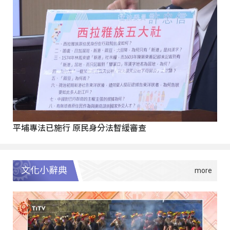
平埔專法已施行 原民身分法暫緩審查
文化小辭典