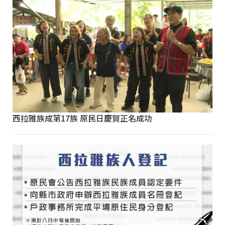
西拉雅族成第17族 原民日慶賀正名成功