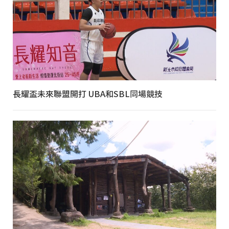
長耀盃未來聯盟開打 UBA和SBL同場競技