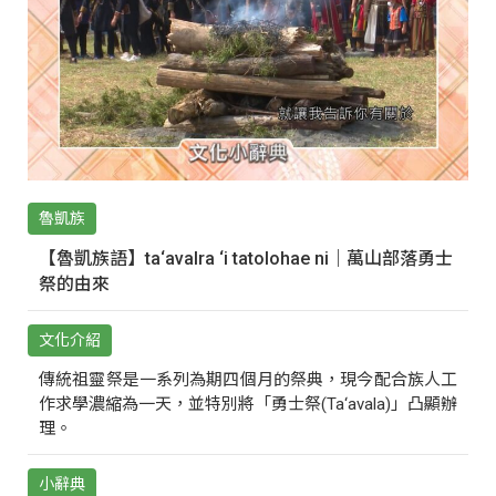
魯凱族
【魯凱族語】ta‘avalra ‘i tatolohae ni｜萬山部落勇士
祭的由來
文化介紹
傳統祖靈祭是一系列為期四個月的祭典，現今配合族人工
作求學濃縮為一天，並特別將「勇士祭(Ta‘avala)」凸顯辦
理。
小辭典