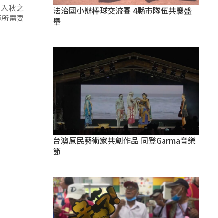
，入秋之
法治國小辦棒球交流賽 4縣市隊伍共襄盛
節所需要
舉
台澳原民藝術家共創作品 同登Garma音樂
節