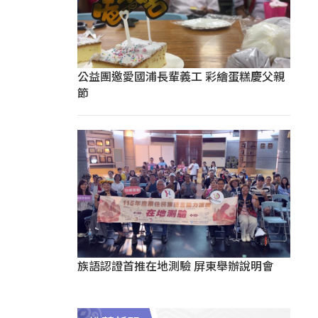
公益團邀愛國浦長輩義工 彩繪蛋糕慶父親
節
族語認證首推在地測驗 屏東舉辦說明會