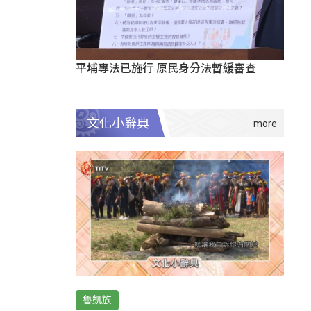
平埔專法已施行 原民身分法暫緩審查
文化小辭典
魯凱族