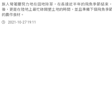
族人彎著腰努力地在田地除草，在長達近半年的飛魚季節結束
後，更是在陸地上最忙碌開墾土地的時間，並且準備下個飛魚季
的農作食材。
2021-10-27 19:11