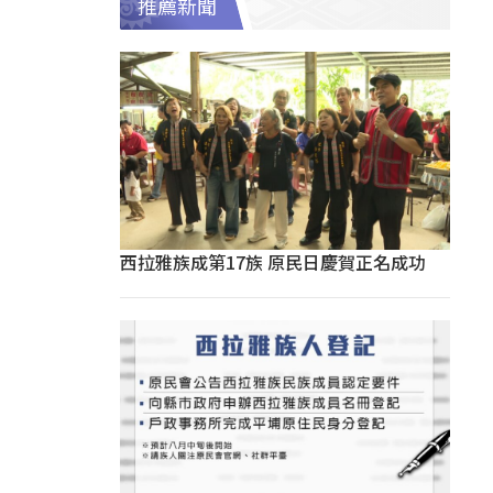
推薦新聞
西拉雅族成第17族 原民日慶賀正名成功