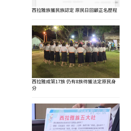
西拉雅族獲民族認定 原民日回顧正名歷程
西拉雅成第17族 仍有8族待獲法定原民身
分