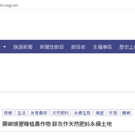
Instagram
族語新聞
新聞性節目
節目表
主播專區
歷史上
原鄉
生活
友善農耕
天然肥料
永續生態
燒墾
芋頭
蘭嶼
蘭嶼燒墾種植農作物 餘灰作天然肥料永續土地