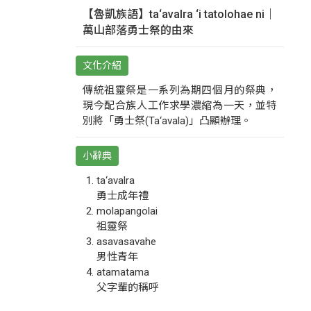
【魯凱族語】ta‘avalra ‘i tatolohae ni｜
萬山部落勇士祭的由來
文化介紹
傳統祖靈祭是一系列為期四個月的祭典，
現今配合族人工作求學濃縮為一天，並特
別將「勇士祭(Ta‘avala)」凸顯辦理。
小辭典
ta‘avalra
勇士成年禮
molapangolai
祖靈祭
asavasavahe
男性青年
atamatama
父字輩的稱呼