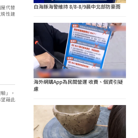
白海豚海警維持 8/8-8/9晨中北部防豪雨
櫃屋代替
正規性建
海外網購App為民間營運 收費、個資引疑
慮
體驗」，
希望藉此