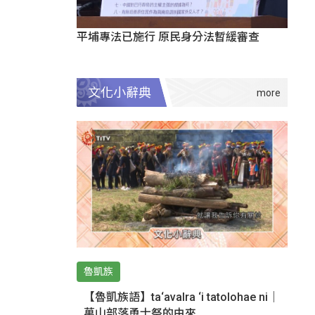
平埔專法已施行 原民身分法暫緩審查
文化小辭典
魯凱族
【魯凱族語】ta‘avalra ‘i tatolohae ni｜
萬山部落勇士祭的由來