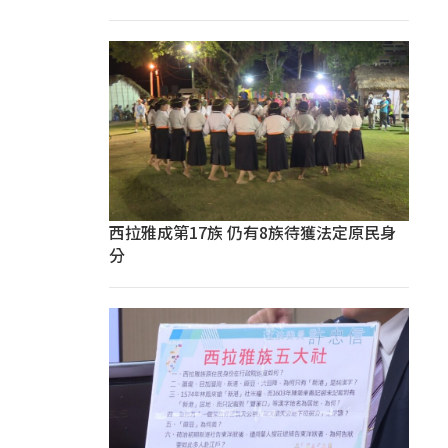
西拉雅成第17族 仍有8族待獲法定原民身
分