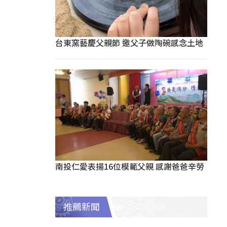
台東窯藝慶父親節 邀父子做陶碗感念土地
南投仁愛表揚16位模範父親 感謝爸爸辛勞
推薦新聞