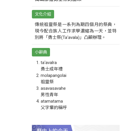
文化介紹
傳統祖靈祭是一系列為期四個月的祭典，
現今配合族人工作求學濃縮為一天，並特
別將「勇士祭(Ta‘avala)」凸顯辦理。
小辭典
ta‘avalra
勇士成年禮
molapangolai
祖靈祭
asavasavahe
男性青年
atamatama
父字輩的稱呼
歷史上的今天