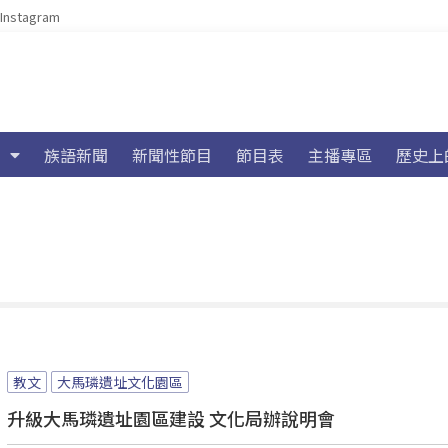
Instagram
族語新聞
新聞性節目
節目表
主播專區
歷史上
教文
大馬璘遺址文化園區
升級大馬璘遺址園區建設 文化局辦說明會